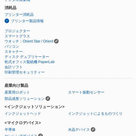
消耗品
プリンター消耗品
プリンター製品情報
プロジェクター
スマートグラス
ウオッチ：Orient Star / Orient
パソコン
スキャナー
ディスク デュプリケーター
乾式オフィス製紙機 PaperLab
会計ソフト
印刷管理セキュリティー
産業向け製品
産業用ロボット
スマート振動センサー
部品成形ソリューション
<インクジェットソリューション>
インクジェットヘッド
インクジェットによるものづくり
<マイクロデバイス>
半導体
水晶デバイス
センシングデバイス