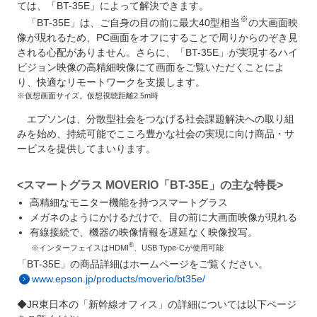
ては、「BT-35E」によって解決できます。
※
「BT-35E」は、ご自身の目の前に最大40型
相当
の大画面映
像が現れるため、PC画面をオフにすることで周りからのぞき見
される心配がありません。さらに、「BT-35E」が実現するハイ
ビジョン映像の高精細映像にて画面をご覧いただくことによ
り、快適なリモートワークを支援します。
※仮想画面サイズ。仮想視聴距離2.5m時
エプソンは、分散型社会をつなげる社会課題解決への取り組
みを始め、持続可能でこころ豊かな社会の実現に向け商品・サ
ービスを提供してまいります。
<スマートグラス MOVERIO「BT-35E」の主な特長>
高精細なモニター機能を持つスマートグラス
メガネのようにかけるだけで、目の前に大画面映像が現れる
有線接続で、機器の映像情報を遅延なく映像投写。
®
※インターフェイスは
HDMI
、USB Type-Cが使用可能
「BT-35E」の商品詳細はホームページをご覧ください。
www.epson.jp/products/moverio/bt35e/
◆JR東日本の「新幹線オフィス」の詳細については以下ページ