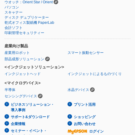
ウオッチ：Orient Star / Orient
パソコン
スキャナー
ディスク デュプリケーター
乾式オフィス製紙機 PaperLab
会計ソフト
印刷管理セキュリティー
産業向け製品
産業用ロボット
スマート振動センサー
部品成形ソリューション
<インクジェットソリューション>
インクジェットヘッド
インクジェットによるものづくり
<マイクロデバイス>
半導体
水晶デバイス
センシングデバイス
ビジネスソリューション・
プリント活用
導入事例
サポート&ダウンロード
ショッピング
企業情報
お問い合わせ
セミナー・イベント・
ログイン