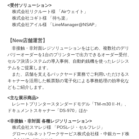
<受付ソリューション>
株式会社リクルート様 「Airウェイト」
株式会社コギト様 「待ち楽」
株式会社アイル様 「LineManager@NSAP」
【New店舗運営】
非接触・非対面レジソリューションをはじめ、複数社のデリ
バリーオーダーを1台のプリンターで出力できるオーダー受付、
セルフ決済システムの導入事例、自動釣銭機を使ったレジシス
テムをご提案します。
また、店舗を支えるバックヤード業務でご利用いただけるス
キャナーを活用した帳票類の電子化による事務処理の効率化な
どもご紹介します。
<主な展示商品>
レシートプリンタースタンダードモデル「TM-m30Ⅱ-H」、
ドキュメントスキャナー「DS-970」ほか
<非接触・非対面 各種レジソリューション>
株式会社スマレジ様 「POSレジ・セルフレジ」
グローバルネットワークサービス株式会社様・中銀カード株