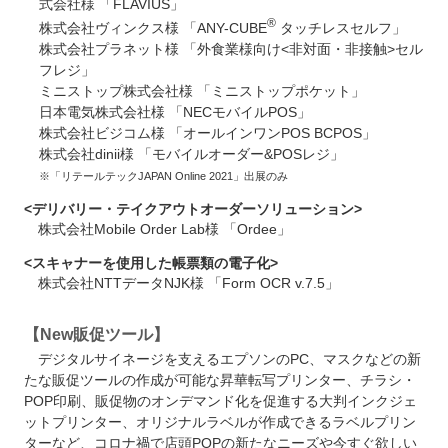
式会社様 「FLAVIUS」
®
株式会社ヴィンクス様 「
ANY-CUBE
タッチレスセルフ」
株式会社プラネット様 「外食業様向け<非対面・非接触>セル
フレジ」
ミニストップ株式会社様 「ミニストップポケット」
日本電気株式会社様 「NECモバイルPOS」
株式会社ビジコム様 「オールインワンPOS BCPOS」
株式会社dinii様 「モバイルオーダー&POSレジ」
※「リテールテックJAPAN Online 2021」出展のみ
<デリバリー・テイクアウトオーダーソリューション>
株式会社Mobile Order Lab様 「Ordee」
<スキャナーを使用した帳票類の電子化>
株式会社NTTデータNJK様 「Form OCR v.7.5」
【New販促ツール】
デジタルサイネージを支えるエプソンのPC、マスクなどの新
たな販促ツールの作成が可能な昇華転写プリンター、チラシ・
POP印刷、販促物のオンデマンド化を促進する大判インクジェ
ットプリンター、オリジナルラベルが作成できるラベルプリン
ターなど、コロナ禍で店頭POPの新たなニーズや今すぐ欲しい