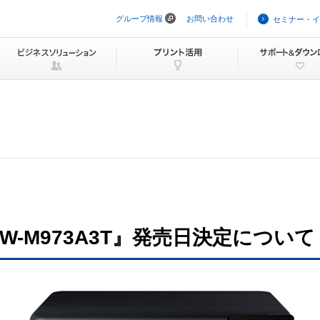
グループ情報
お問い合わせ
セミナー・イ
ナ
ビ
ゲ
ー
シ
ョ
ン
を
ス
キ
ッ
プ
-M973A3T』発売日決定について