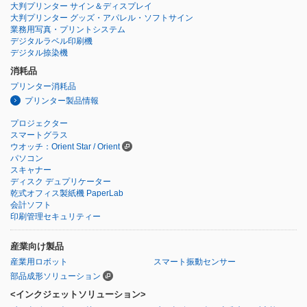
大判プリンター サイン＆ディスプレイ
大判プリンター グッズ・アパレル・ソフトサイン
業務用写真・プリントシステム
デジタルラベル印刷機
デジタル捺染機
消耗品
プリンター消耗品
プリンター製品情報
プロジェクター
スマートグラス
ウオッチ：Orient Star / Orient
パソコン
スキャナー
ディスク デュプリケーター
乾式オフィス製紙機 PaperLab
会計ソフト
印刷管理セキュリティー
産業向け製品
産業用ロボット
スマート振動センサー
部品成形ソリューション
<インクジェットソリューション>