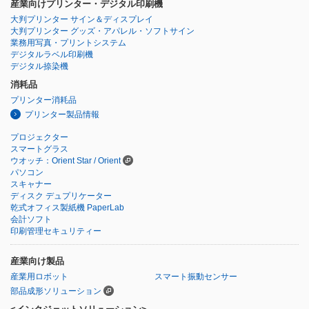
産業向けプリンター・デジタル印刷機
大判プリンター サイン＆ディスプレイ
大判プリンター グッズ・アパレル・ソフトサイン
業務用写真・プリントシステム
デジタルラベル印刷機
デジタル捺染機
消耗品
プリンター消耗品
プリンター製品情報
プロジェクター
スマートグラス
ウオッチ：Orient Star / Orient
パソコン
スキャナー
ディスク デュプリケーター
乾式オフィス製紙機 PaperLab
会計ソフト
印刷管理セキュリティー
産業向け製品
産業用ロボット
スマート振動センサー
部品成形ソリューション