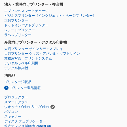
法人・業務向けプリンター・複合機
エプソンのスマートチャージ
ビジネスプリンター
（インクジェット・ページプリンター）
大判プリンター
ドットインパクトプリンター
レシートプリンター
ラベルプリンター
産業向けプリンター・デジタル印刷機
大判プリンター サイン＆ディスプレイ
大判プリンター グッズ・アパレル・ソフトサイン
業務用写真・プリントシステム
デジタルラベル印刷機
デジタル捺染機
消耗品
プリンター消耗品
プリンター製品情報
プロジェクター
スマートグラス
ウオッチ：Orient Star / Orient
パソコン
スキャナー
ディスク デュプリケーター
乾式オフィス製紙機 PaperLab