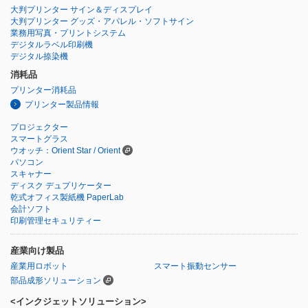
大判プリンター サイン＆ディスプレイ
大判プリンター グッズ・アパレル・ソフトサイン
業務用写真・プリントシステム
デジタルラベル印刷機
デジタル捺染機
消耗品
プリンター消耗品
プリンター製品情報
プロジェクター
スマートグラス
ウオッチ：Orient Star / Orient
パソコン
スキャナー
ディスク デュプリケーター
乾式オフィス製紙機 PaperLab
会計ソフト
印刷管理セキュリティー
産業向け製品
産業用ロボット
スマート振動センサー
部品成形ソリューション
<インクジェットソリューション>