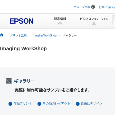
グループ情報
お問い合わ
ナ
ビ
ゲ
ー
シ
ョ
ン
プリント活用
Imaging WorkShop
ギャラリー
を
ス
キ
Imaging WorkShop
ッ
プ
作品プリント
その他のレイアウト
自由にデザイン