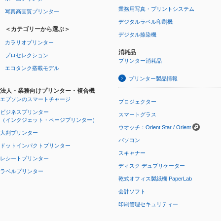
業務用写真・プリントシステム
写真高画質プリンター
デジタルラベル印刷機
＜カテゴリーから選ぶ＞
デジタル捺染機
カラリオプリンター
消耗品
プロセレクション
プリンター消耗品
エコタンク搭載モデル
プリンター製品情報
法人・業務向けプリンター・複合機
エプソンのスマートチャージ
プロジェクター
ビジネスプリンター
スマートグラス
（インクジェット・ページプリンター）
ウオッチ：Orient Star / Orient
大判プリンター
パソコン
ドットインパクトプリンター
スキャナー
レシートプリンター
ディスク デュプリケーター
ラベルプリンター
乾式オフィス製紙機 PaperLab
会計ソフト
印刷管理セキュリティー