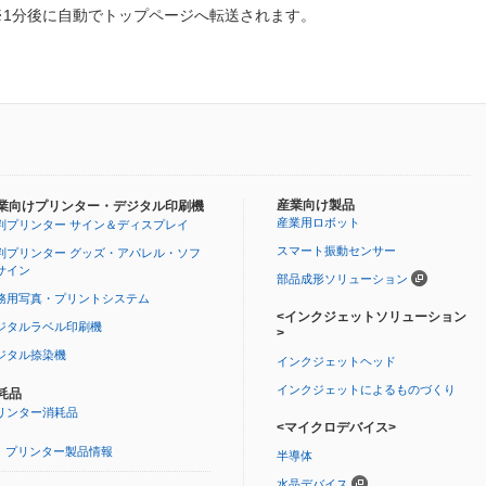
※1分後に自動でトップページへ転送されます。
産業向け製品
業向けプリンター・デジタル印刷機
産業用ロボット
判プリンター サイン＆ディスプレイ
スマート振動センサー
判プリンター グッズ・アパレル・ソフ
サイン
部品成形ソリューション
務用写真・プリントシステム
<インクジェットソリューション
ジタルラベル印刷機
>
ジタル捺染機
インクジェットヘッド
インクジェットによるものづくり
耗品
リンター消耗品
<マイクロデバイス>
プリンター製品情報
半導体
水晶デバイス