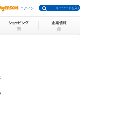
ログイン
は
の