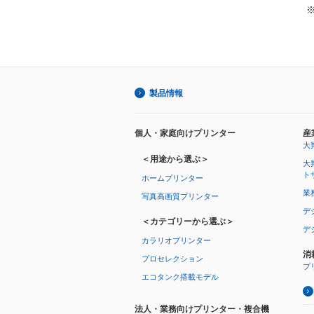
製品情報
個人・家庭向けプリンター
産
大
＜用途から選ぶ＞
大
ト
ホームプリンター
業
写真高画質プリンター
デ
＜カテゴリーから選ぶ＞
デ
カラリオプリンター
消
プロセレクション
プ
エコタンク搭載モデル
法人・業務向けプリンター・複合機