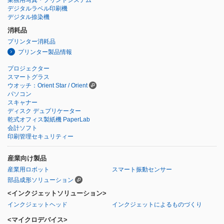
デジタルラベル印刷機
デジタル捺染機
消耗品
プリンター消耗品
プリンター製品情報
プロジェクター
スマートグラス
ウオッチ：Orient Star / Orient
パソコン
スキャナー
ディスク デュプリケーター
乾式オフィス製紙機 PaperLab
会計ソフト
印刷管理セキュリティー
産業向け製品
産業用ロボット
スマート振動センサー
部品成形ソリューション
<インクジェットソリューション>
インクジェットヘッド
インクジェットによるものづくり
<マイクロデバイス>