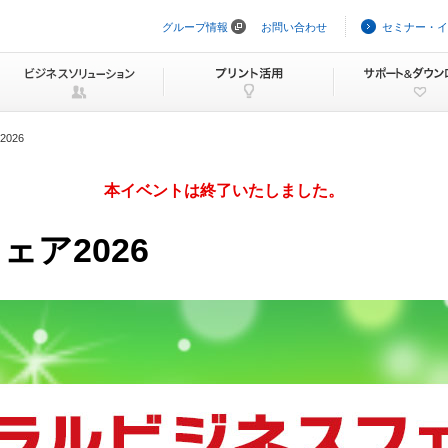
グループ情報
お問い合わせ
セミナー・イ
ナ
ビ
ゲ
ー
シ
ョ
ン
026
を
ス
キ
本イベントは終了いたしました。
ッ
プ
ア2026