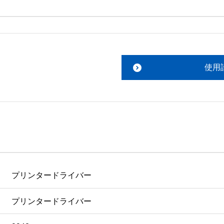
。搭載ソフトウェアについてのお問い合わせは、最寄りのイン
ファイルをお読み下さい。 

責任において行っていただきます。 

使用
あります。 

ものを除きセイコーエプソン株式会社に帰属します。
プリンタードライバー
プリンタードライバー