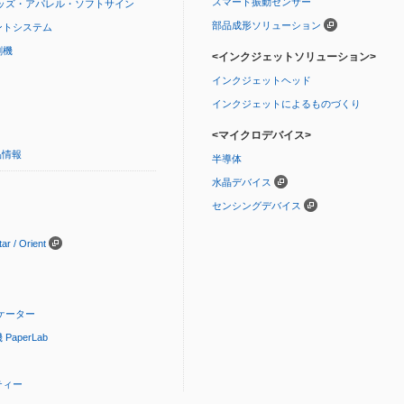
スマート振動センサー
ッズ・アパレル・ソフトサイン
部品成形ソリューション
ントシステム
刷機
<インクジェットソリューション>
インクジェットヘッド
インクジェットによるものづくり
<マイクロデバイス>
品情報
半導体
水晶デバイス
センシングデバイス
 / Orient
ケーター
aperLab
ティー