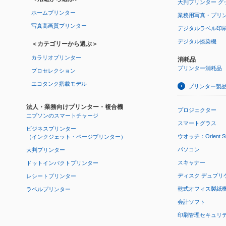
大判プリンター グ
ホームプリンター
業務用写真・プリ
写真高画質プリンター
デジタルラベル印
デジタル捺染機
＜カテゴリーから選ぶ＞
カラリオプリンター
消耗品
プリンター消耗品
プロセレクション
エコタンク搭載モデル
プリンター製
法人・業務向けプリンター・複合機
プロジェクター
エプソンのスマートチャージ
スマートグラス
ビジネスプリンター
ウオッチ：Orient Star
（インクジェット・ページプリンター）
パソコン
大判プリンター
スキャナー
ドットインパクトプリンター
ディスク デュプリ
レシートプリンター
乾式オフィス製紙機 P
ラベルプリンター
会計ソフト
印刷管理セキュリ