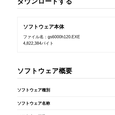
ダウンロードする
ソフトウェアのサポート 

・本サーバでは、ユーザーサポートは行いません
　いたします。ファイル解凍後に必ずドキュメント
ソフトウェア本体
ソフトウェアの保証範囲 

・ソフトウェアのダウンロード・導入はお客様の
ファイル名：gs6000h120.EXE
・ソフトウェアは、予告せず改良、変更することが
4,822,384バイト
著作権者 

配布ソフトウェアの著作権は、特に記載のある
ソフトウェア概要
ソフトウェア種別
ソフトウェア名称