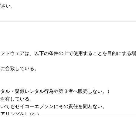
ださい。
フトウェアは、以下の条件の上で使用することを目的にする場合
合致している。 



タル・疑似レンタル行為や第３者へ販売しない。） 

有している。 

いてもセイコーエプソンにその責任を問わない。 

リングをしない。 
