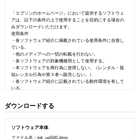
「エプソンのホームページ」において提供するソフトウェ
アは、以下の条件の上で使用することを目的にする場合の
みダウンロードいただけます。 

使用条件 

・各ソフトウェア紹介に掲載されている使用条件に合致し
ている。 

・他のメディアへの一切の転載を行わない。 

・各ソフトウェアの対象機種用として使用する。 

・本ソフトウェアを商行為に使用しない。（レンタル・疑
似レンタル行為や第３者へ販売しない。） 

・各ソフトウェア紹介に記載されている動作環境を有して
いる。 

・本ソフトウェアにより生じたいかなる損害についてもセ
イコーエプソンにその責任を問わない。 

ダウンロードする
・ソフトウェアを改変、またはリバースエンジニアリング
をしない。 

・日本国内のみで使用する。 

ソフトウェア本体
ソフトウェアのサポート 

ファイル名：ink_up500.dmg