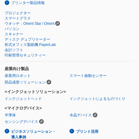
プリンター製品情報
プロジェクター
スマートグラス
ウオッチ：Orient Star / Orient
パソコン
スキャナー
ディスク デュプリケーター
乾式オフィス製紙機 PaperLab
会計ソフト
印刷管理セキュリティー
産業向け製品
産業用ロボット
スマート振動センサー
部品成形ソリューション
<インクジェットソリューション>
インクジェットヘッド
インクジェットによるものづくり
<マイクロデバイス>
半導体
水晶デバイス
センシングデバイス
ビジネスソリューション・
プリント活用
導入事例