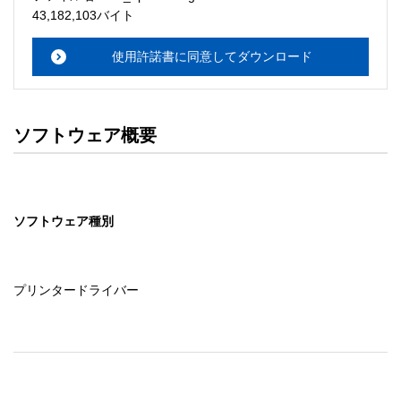
・本サーバでは、ユーザーサポートは行いません。搭載ソ
43,182,103バイト
フトウェアについてのお問い合わせは、最寄りのインフォ
メーションセンターまでお願い

使用許諾書に同意してダウンロード
　いたします。ファイル解凍後に必ずドキュメントファイ
ルをお読み下さい。 

ソフトウェアの保証範囲 

ソフトウェア概要
・ソフトウェアのダウンロード・導入はお客様の責任にお
いて行っていただきます。 

・ソフトウェアは、予告せず改良、変更することがありま
す。 

ソフトウェア種別
著作権者 

配布ソフトウェアの著作権は、特に記載のあるものを除き
セイコーエプソン株式会社に帰属します。
プリンタードライバー