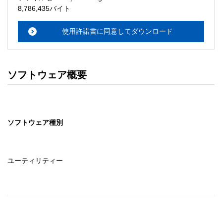
・本サーバでは、ユーザーサポートは行いません。搭載ソ
8,786,435バイト
フトウェアについてのお問い合わせは、最寄りのインフォ
メーションセンターまでお願い

使用許諾書に同意してダウンロード
　いたします。ファイル解凍後に必ずドキュメントファイ
ルをお読み下さい。 

ソフトウェアの保証範囲 

ソフトウェア概要
・ソフトウェアのダウンロード・導入はお客様の責任にお
いて行っていただきます。 

・ソフトウェアは、予告せず改良、変更することがありま
す。 

ソフトウェア種別
著作権者 

配布ソフトウェアの著作権は、特に記載のあるものを除き
セイコーエプソン株式会社に帰属します。
ユーティリティー