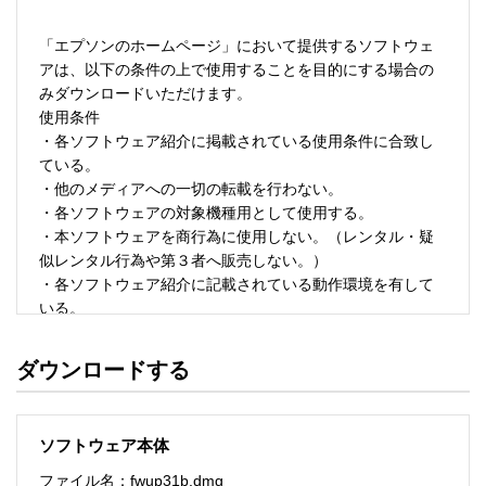
「エプソンのホームページ」において提供するソフトウェ
アは、以下の条件の上で使用することを目的にする場合の
みダウンロードいただけます。 

使用条件 

・各ソフトウェア紹介に掲載されている使用条件に合致し
ている。 

・他のメディアへの一切の転載を行わない。 

・各ソフトウェアの対象機種用として使用する。 

・本ソフトウェアを商行為に使用しない。（レンタル・疑
似レンタル行為や第３者へ販売しない。） 

・各ソフトウェア紹介に記載されている動作環境を有して
いる。 

・本ソフトウェアにより生じたいかなる損害についてもセ
イコーエプソンにその責任を問わない。 

ダウンロードする
・ソフトウェアを改変、またはリバースエンジニアリング
をしない。 

・日本国内のみで使用する。 

ソフトウェア本体
ソフトウェアのサポート 

ファイル名：fwup31b.dmg