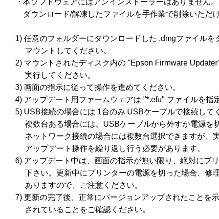
　・本ソフトウェアにはアンインストーラーはありません。
　　ダウンロード/解凍したファイルを手作業で削除いただけ
　1) 任意のフォルダーにダウンロードした .dmgファイルを
　　 マウントしてください。

　2) マウントされたディスク内の "Epson Firmware Upda
　　 実行してください。

　3) 画面の指示に従って操作を進めてください。

　4) アップデート用ファームウェアは "*.efu" ファイルを
　5) USB接続の場合には 1台のみ USBケーブルで接続して
　　 複数台ある場合には、USBケーブルから外すか電源を
　　 ネットワーク接続の場合には複数台選択できますが、実
　　 アップデート操作を繰り返し行う必要があります。

　6) アップデート中は、画面の指示が無い限り、絶対にプリ
　　 下さい。更新中にプリンターの電源を切った場合、修理(
　　 ありますので、ご注意ください。

　7) 更新の完了後、正常にバージョンアップされたことを示
　　 されていることをご確認ください。
