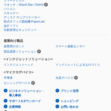
スマートグラス
ウオッチ：Orient Star / Orient
パソコン
スキャナー
ディスク デュプリケーター
乾式オフィス製紙機 PaperLab
会計ソフト
印刷管理セキュリティー
産業向け製品
産業用ロボット
スマート振動センサー
部品成形ソリューション
<インクジェットソリューション>
インクジェットヘッド
インクジェットによるものづくり
<マイクロデバイス>
半導体
水晶デバイス
センシングデバイス
ビジネスソリューション・
プリント活用
導入事例
サポート&ダウンロード
ショッピング
企業情報
お問い合わせ