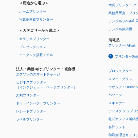
＜用途から選ぶ＞
大判プリンター グ
ホームプリンター
業務用写真・プリ
写真高画質プリンター
デジタルラベル印
デジタル捺染機
＜カテゴリーから選ぶ＞
カラリオプリンター
消耗品
プリンター消耗品
プロセレクション
エコタンク搭載モデル
プリンター製
法人・業務向けプリンター・複合機
プロジェクター
エプソンのスマートチャージ
スマートグラス
ビジネスプリンター
ウオッチ：Orient Star
（インクジェット・ページプリンター）
パソコン
大判プリンター
スキャナー
ドットインパクトプリンター
ディスク デュプリ
レシートプリンター
乾式オフィス製紙機 P
ラベルプリンター
会計ソフト
印刷管理セキュリ