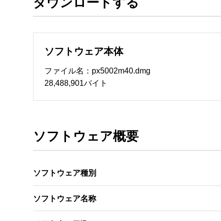
ダウンロードする
ソフトウェアのサポート 

・本サーバでは、ユーザーサポートは行いません
　いたします。ファイル解凍後に必ずドキュメント
ソフトウェア本体
ソフトウェアの保証範囲 

・ソフトウェアのダウンロード・導入はお客様の
ファイル名：px5002m40.dmg
・ソフトウェアは、予告せず改良、変更することが
28,488,901バイト
著作権者 

配布ソフトウェアの著作権は、特に記載のある
ソフトウェア概要
ソフトウェア種別
ソフトウェア名称