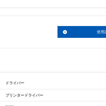
。搭載ソフトウェアについてのお問い合わせは、最寄りのイン
ファイルをお読み下さい。 

責任において行っていただきます。 

使用
あります。 

ものを除きセイコーエプソン株式会社に帰属します。
ドライバー
プリンタードライバー