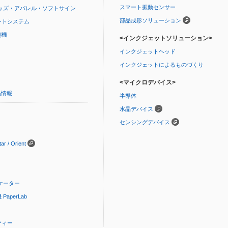
スマート振動センサー
ッズ・アパレル・ソフトサイン
部品成形ソリューション
ントシステム
刷機
<インクジェットソリューション>
インクジェットヘッド
インクジェットによるものづくり
<マイクロデバイス>
品情報
半導体
水晶デバイス
センシングデバイス
 / Orient
ケーター
aperLab
ティー