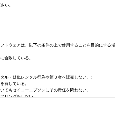
ださい。
フトウェアは、以下の条件の上で使用することを目的にする場合
合致している。 



タル・疑似レンタル行為や第３者へ販売しない。） 

有している。 

いてもセイコーエプソンにその責任を問わない。 

リングをしない。 
