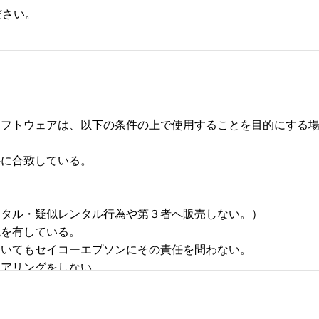
ださい。
フトウェアは、以下の条件の上で使用することを目的にする場合
合致している。 



タル・疑似レンタル行為や第３者へ販売しない。） 

有している。 

いてもセイコーエプソンにその責任を問わない。 

リングをしない。 
