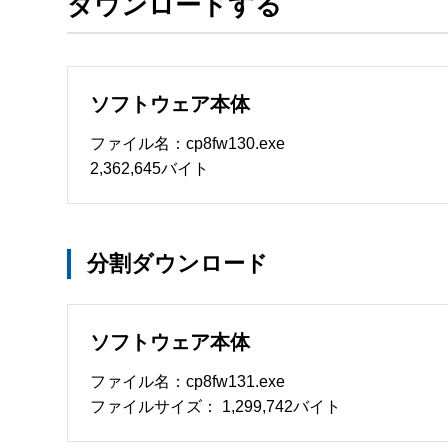
ダウンロードする
ソフトウェアのサポート 

・本サーバでは、ユーザーサポートは行いません
　いたします。ファイル解凍後に必ずドキュメント
ソフトウェア本体
ソフトウェアの保証範囲 

・ソフトウェアのダウンロード・導入はお客様の
ファイル名：cp8fw130.exe
・ソフトウェアは、予告せず改良、変更することが
2,362,645バイト
著作権者 

配布ソフトウェアの著作権は、特に記載のある
分割ダウンロード
ソフトウェア本体
ファイル名：cp8fw131.exe
ファイルサイズ： 1,299,742バイト