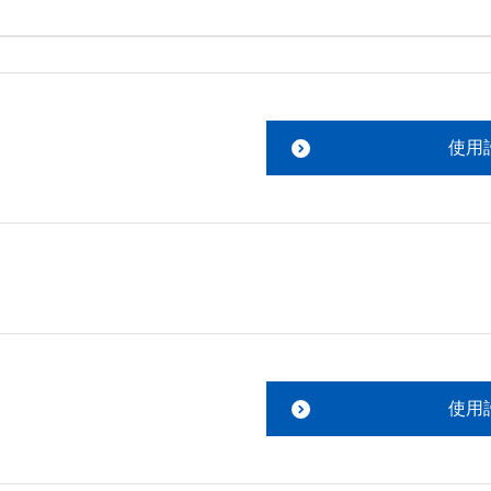
。搭載ソフトウェアについてのお問い合わせは、最寄りのイン
ファイルをお読み下さい。 

責任において行っていただきます。 

使用
あります。 

ものを除きセイコーエプソン株式会社に帰属します。
使用