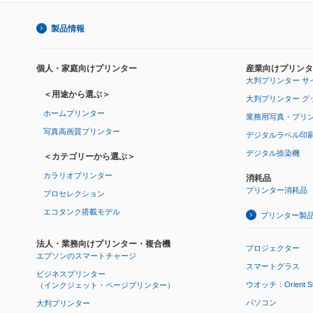
製品情報
個人・家庭向けプリンター
産業向けプリンタ
大判プリンター サ
＜用途から選ぶ＞
大判プリンター グ
ホームプリンター
業務用写真・プリ
写真高画質プリンター
デジタルラベル印
デジタル捺染機
＜カテゴリーから選ぶ＞
カラリオプリンター
消耗品
プリンター消耗品
プロセレクション
エコタンク搭載モデル
プリンター製
法人・業務向けプリンター・複合機
プロジェクター
エプソンのスマートチャージ
スマートグラス
ビジネスプリンター
ウオッチ：Orient Star
（インクジェット・ページプリンター）
パソコン
大判プリンター