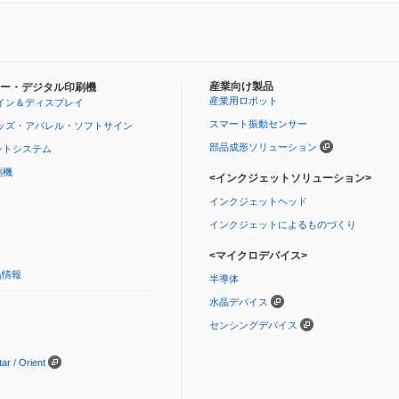
産業向け製品
ー・デジタル印刷機
産業用ロボット
イン＆ディスプレイ
スマート振動センサー
ッズ・アパレル・ソフトサイン
部品成形ソリューション
ントシステム
刷機
<インクジェットソリューション>
インクジェットヘッド
インクジェットによるものづくり
<マイクロデバイス>
品情報
半導体
水晶デバイス
センシングデバイス
 / Orient