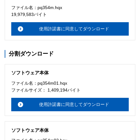
ソフトウェアのサポート 

ファイル名：pq354m.hqx
・本サーバでは、ユーザーサポートは行いません。搭載ソ
19,979,583バイト
フトウェアについてのお問い合わせは、最寄りのインフォ
メーションセンターまでお願い

使用許諾書に同意してダウンロード
　いたします。ファイル解凍後に必ずドキュメントファイ
ルをお読み下さい。 

分割ダウンロード
ソフトウェアの保証範囲 

・ソフトウェアのダウンロード・導入はお客様の責任にお
いて行っていただきます。 

ソフトウェア本体
・ソフトウェアは、予告せず改良、変更することがありま
す。 

ファイル名：pq354m01.hqx
ファイルサイズ： 1,409,194バイト
著作権者 

配布ソフトウェアの著作権は、特に記載のあるものを除き
使用許諾書に同意してダウンロード
セイコーエプソン株式会社に帰属します。
ソフトウェア本体