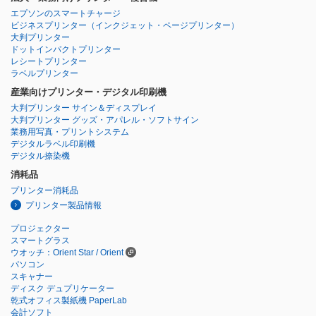
エプソンのスマートチャージ
ビジネスプリンター
（インクジェット・ページプリンター）
大判プリンター
ドットインパクトプリンター
レシートプリンター
ラベルプリンター
産業向けプリンター・デジタル印刷機
大判プリンター サイン＆ディスプレイ
大判プリンター グッズ・アパレル・ソフトサイン
業務用写真・プリントシステム
デジタルラベル印刷機
デジタル捺染機
消耗品
プリンター消耗品
プリンター製品情報
プロジェクター
スマートグラス
ウオッチ：Orient Star / Orient
パソコン
スキャナー
ディスク デュプリケーター
乾式オフィス製紙機 PaperLab
会計ソフト