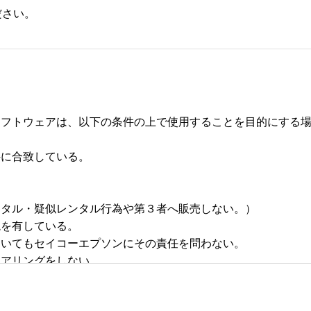
ださい。
フトウェアは、以下の条件の上で使用することを目的にする場合
合致している。 



タル・疑似レンタル行為や第３者へ販売しない。） 

有している。 

いてもセイコーエプソンにその責任を問わない。 

リングをしない。 
