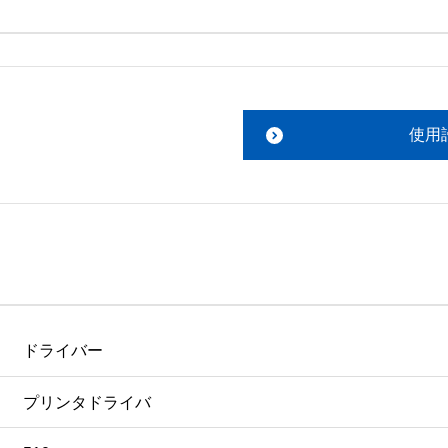
。搭載ソフトウェアについてのお問い合わせは、最寄りのイン
ファイルをお読み下さい。 

責任において行っていただきます。 

使用
あります。 

ものを除きセイコーエプソン株式会社に帰属します。
ドライバー
プリンタドライバ