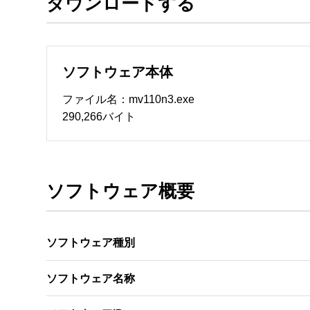
ダウンロードする
ソフトウェアのサポート 

・本サーバでは、ユーザーサポートは行いません
　いたします。ファイル解凍後に必ずドキュメント
ソフトウェア本体
ソフトウェアの保証範囲 

・ソフトウェアのダウンロード・導入はお客様の
ファイル名：mv110n3.exe
・ソフトウェアは、予告せず改良、変更することが
290,266バイト
著作権者 

配布ソフトウェアの著作権は、特に記載のある
ソフトウェア概要
ソフトウェア種別
ソフトウェア名称