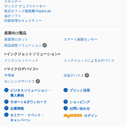
スキャナー
ディスク デュプリケーター
乾式オフィス製紙機 PaperLab
会計ソフト
印刷管理セキュリティー
産業向け製品
産業用ロボット
スマート振動センサー
部品成形ソリューション
<インクジェットソリューション>
インクジェットヘッド
インクジェットによるものづくり
<マイクロデバイス>
半導体
水晶デバイス
センシングデバイス
ビジネスソリューション・
プリント活用
導入事例
サポート&ダウンロード
ショッピング
企業情報
お問い合わせ
セミナー・イベント・
ログイン
キャンペーン