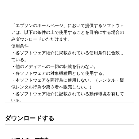
「エプソンのホームページ」において提供するソフトウェ
アは、以下の条件の上で使用することを目的にする場合の
みダウンロードいただけます。 

使用条件 

・各ソフトウェア紹介に掲載されている使用条件に合致し
ている。 

・他のメディアへの一切の転載を行わない。 

・各ソフトウェアの対象機種用として使用する。 

・本ソフトウェアを商行為に使用しない。（レンタル・疑
似レンタル行為や第３者へ販売しない。） 

・各ソフトウェア紹介に記載されている動作環境を有して
いる。 

・本ソフトウェアにより生じたいかなる損害についてもセ
イコーエプソンにその責任を問わない。 

ダウンロードする
・ソフトウェアを改変、またはリバースエンジニアリング
をしない。 

・日本国内のみで使用する。 
