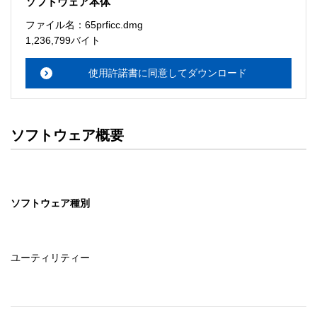
ソフトウェア本体
ソフトウェアのサポート 

ファイル名：65prficc.dmg
・本サーバでは、ユーザーサポートは行いません。搭載ソ
1,236,799バイト
フトウェアについてのお問い合わせは、最寄りのインフォ
メーションセンターまでお願い

使用許諾書に同意してダウンロード
　いたします。ファイル解凍後に必ずドキュメントファイ
ルをお読み下さい。 

ソフトウェアの保証範囲 

ソフトウェア概要
・ソフトウェアのダウンロード・導入はお客様の責任にお
いて行っていただきます。 

・ソフトウェアは、予告せず改良、変更することがありま
す。 

ソフトウェア種別
著作権者 

配布ソフトウェアの著作権は、特に記載のあるものを除き
セイコーエプソン株式会社に帰属します。
ユーティリティー