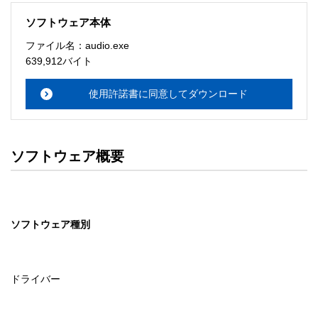
・日本国内のみで使用する。 

ソフトウェア本体
ソフトウェアのサポート 

ファイル名：audio.exe
・本サーバでは、ユーザーサポートは行いません。搭載ソ
639,912バイト
フトウェアについてのお問い合わせは、最寄りのインフォ
メーションセンターまでお願い

使用許諾書に同意してダウンロード
　いたします。ファイル解凍後に必ずドキュメントファイ
ルをお読み下さい。 

ソフトウェアの保証範囲 

ソフトウェア概要
・ソフトウェアのダウンロード・導入はお客様の責任にお
いて行っていただきます。 

・ソフトウェアは、予告せず改良、変更することがありま
す。 

ソフトウェア種別
著作権者 

配布ソフトウェアの著作権は、特に記載のあるものを除き
セイコーエプソン株式会社に帰属します。
ドライバー