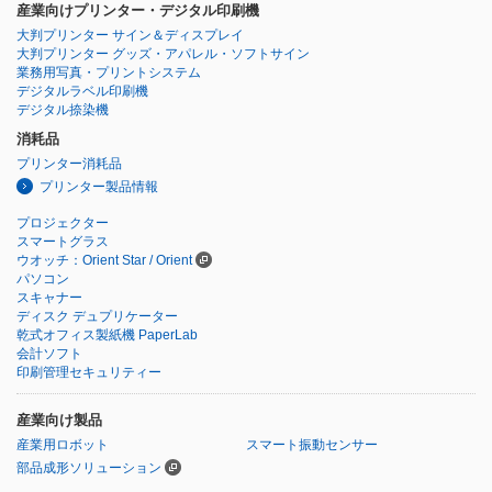
産業向けプリンター・デジタル印刷機
大判プリンター サイン＆ディスプレイ
大判プリンター グッズ・アパレル・ソフトサイン
業務用写真・プリントシステム
デジタルラベル印刷機
デジタル捺染機
消耗品
プリンター消耗品
プリンター製品情報
プロジェクター
スマートグラス
ウオッチ：Orient Star / Orient
パソコン
スキャナー
ディスク デュプリケーター
乾式オフィス製紙機 PaperLab
会計ソフト
印刷管理セキュリティー
産業向け製品
産業用ロボット
スマート振動センサー
部品成形ソリューション