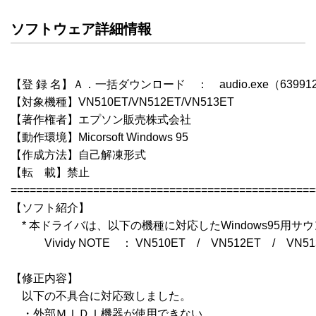
ソフトウェア詳細情報
【登 録 名】Ａ．一括ダウンロード　：　audio.exe（63991
【対象機種】VN510ET/VN512ET/VN513ET

【著作権者】エプソン販売株式会社

【動作環境】Micorsoft Windows 95

【作成方法】自己解凍形式

【転    載】禁止

================================================
【ソフト紹介】

　* 本ドライバは、以下の機種に対応したWindows95用サ
　　　Vividy NOTE　： VN510ET　/　VN512ET　/　VN513
【修正内容】

　以下の不具合に対応致しました。

　・外部ＭＩＤＩ機器が使用できない。
