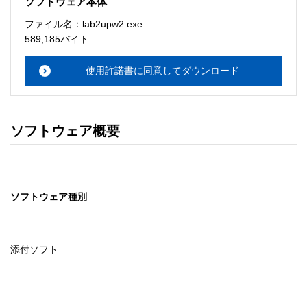
ソフトウェア本体
ソフトウェアのサポート 

ファイル名：lab2upw2.exe
・本サーバでは、ユーザーサポートは行いません。搭載ソ
589,185バイト
フトウェアについてのお問い合わせは、最寄りのインフォ
メーションセンターまでお願い

使用許諾書に同意してダウンロード
　いたします。ファイル解凍後に必ずドキュメントファイ
ルをお読み下さい。 

ソフトウェアの保証範囲 

ソフトウェア概要
・ソフトウェアのダウンロード・導入はお客様の責任にお
いて行っていただきます。 

・ソフトウェアは、予告せず改良、変更することがありま
す。 

ソフトウェア種別
著作権者 

配布ソフトウェアの著作権は、特に記載のあるものを除き
セイコーエプソン株式会社に帰属します。
添付ソフト