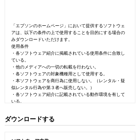
「エプソンのホームページ」において提供するソフトウェ
アは、以下の条件の上で使用することを目的にする場合の
みダウンロードいただけます。 

使用条件 

・各ソフトウェア紹介に掲載されている使用条件に合致し
ている。 

・他のメディアへの一切の転載を行わない。 

・各ソフトウェアの対象機種用として使用する。 

・本ソフトウェアを商行為に使用しない。（レンタル・疑
似レンタル行為や第３者へ販売しない。） 

・各ソフトウェア紹介に記載されている動作環境を有して
いる。 

・本ソフトウェアにより生じたいかなる損害についてもセ
イコーエプソンにその責任を問わない。 

ダウンロードする
・ソフトウェアを改変、またはリバースエンジニアリング
をしない。 

・日本国内のみで使用する。 
