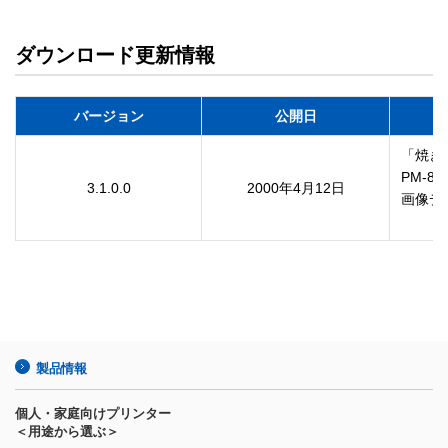
ダウンロード更新情報
バージョン
公開日
「焼き
PM-8
3.1.0.0
2000年4月12日
画像デ
製品情報
個人・家庭向けプリンター
＜用途から選ぶ＞