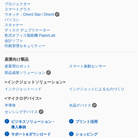
プロジェクター
スマートグラス
ウオッチ：Orient Star / Orient
パソコン
スキャナー
ディスク デュプリケーター
乾式オフィス製紙機 PaperLab
会計ソフト
印刷管理セキュリティー
産業向け製品
産業用ロボット
スマート振動センサー
部品成形ソリューション
<インクジェットソリューション>
インクジェットヘッド
インクジェットによるものづくり
<マイクロデバイス>
半導体
水晶デバイス
センシングデバイス
ビジネスソリューション・
プリント活用
導入事例
サポート&ダウンロード
ショッピング