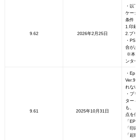
・以下
ケーシ
条件

1.印
9.62
2026年2月25日
2.プリ
・PS
合があ
 ※本不具合に対応する場合には、本PSドライバーと最新のプリ
・Eps
Ver
れない
・プリ
ター⇔
も、ド
9.61
2025年10月31日
点を修
「EP
「印刷
「起動