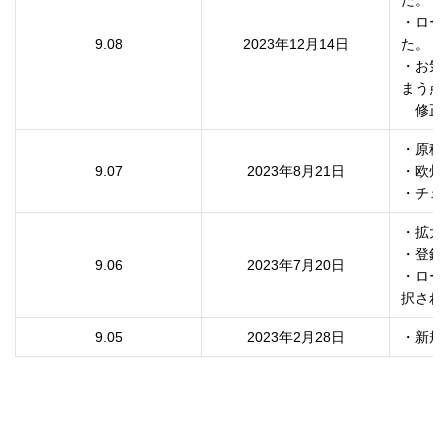
・ロー
9.08
2023年12月14日
た。

・お気
まう点を
　修正
・原稿サ
9.07
2023年8月21日
・欧州
・拡大
・登録
9.06
2023年7月20日
・ロー
9.05
2023年2月28日
・新規