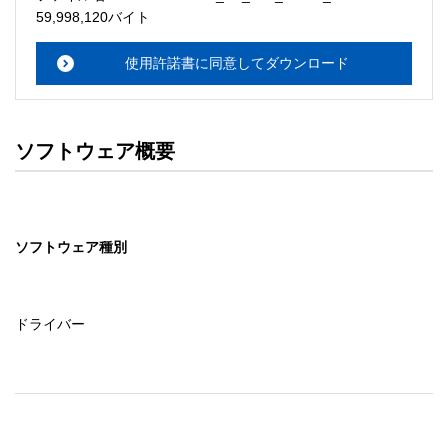
・本サーバでは、ユーザーサポートは行いません。搭載ソ
59,998,120バイト
フトウェアについてのお問い合わせは、最寄りのインフォ
メーションセンターまでお願い

使用許諾書に同意してダウンロード
　いたします。ファイル解凍後に必ずドキュメントファイ
ルをお読み下さい。 

ソフトウェアの保証範囲 

ソフトウェア概要
・ソフトウェアのダウンロード・導入はお客様の責任にお
いて行っていただきます。 

・ソフトウェアは、予告せず改良、変更することがありま
す。 

ソフトウェア種別
著作権者 

配布ソフトウェアの著作権は、特に記載のあるものを除き
セイコーエプソン株式会社に帰属します。
ドライバー