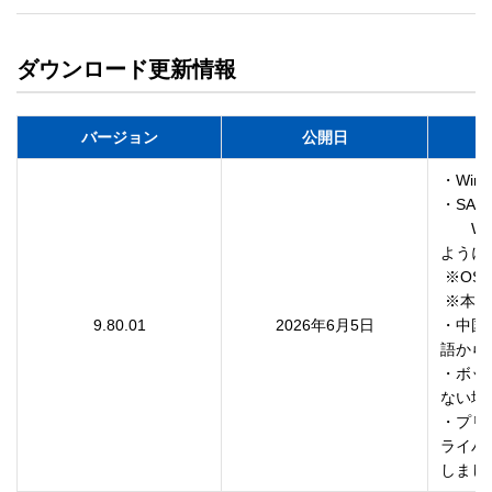
ダウンロード更新情報
バージョン
公開日
・Win
・SAC 
　　W
ように
 ※OSバージョン︓Windows 11 22H2(バージョン 22572以降)

 ※本変更による機能上の影響はありません。

9.80.01
2026年6月5日
・中国
語から
・ボッ
ない場
・プリ
ライバ