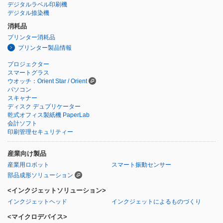
デジタルラベル印刷機
デジタル捺染機
消耗品
プリンター消耗品
プリンター製品情報
プロジェクター
スマートグラス
ウオッチ：Orient Star / Orient
パソコン
スキャナー
ディスク デュプリケーター
乾式オフィス製紙機 PaperLab
会計ソフト
印刷管理セキュリティー
産業向け製品
産業用ロボット
スマート振動センサー
部品成形ソリューション
<インクジェットソリューション>
インクジェットヘッド
インクジェットによるものづくり
<マイクロデバイス>