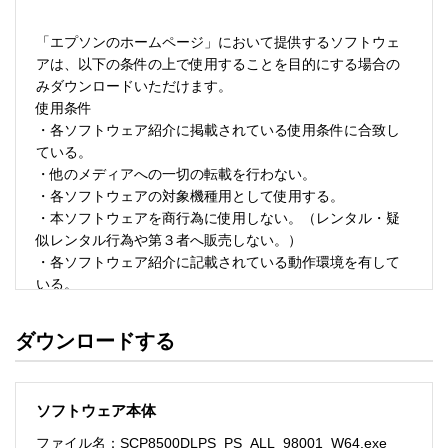
「エプソンのホームページ」において提供するソフトウェ
アは、以下の条件の上で使用することを目的にする場合の
みダウンロードいただけます。 

使用条件 

・各ソフトウェア紹介に掲載されている使用条件に合致し
ている。 

・他のメディアへの一切の転載を行わない。 

・各ソフトウェアの対象機種用として使用する。 

・本ソフトウェアを商行為に使用しない。（レンタル・疑
似レンタル行為や第３者へ販売しない。） 

・各ソフトウェア紹介に記載されている動作環境を有して
いる。 

・本ソフトウェアにより生じたいかなる損害についてもセ
イコーエプソンにその責任を問わない。 

ダウンロードする
・ソフトウェアを改変、またはリバースエンジニアリング
をしない。 

・日本国内のみで使用する。 

ソフトウェア本体
ソフトウェアのサポート 

ファイル名：SCP8500DLPS_PS_ALL_98001_W64.exe