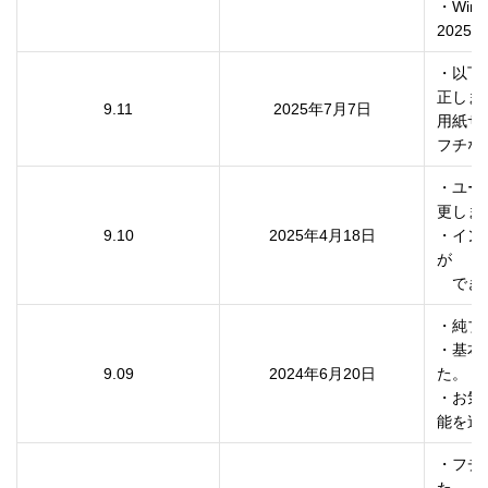
・Wi
・以下
正しま
9.11
2025年7月7日
用紙サ
・ユー
更しま
9.10
2025年4月18日
・イン
が

　でき
・純ブ
・基本
9.09
2024年6月20日
た。

・お気
・フチ
た。
