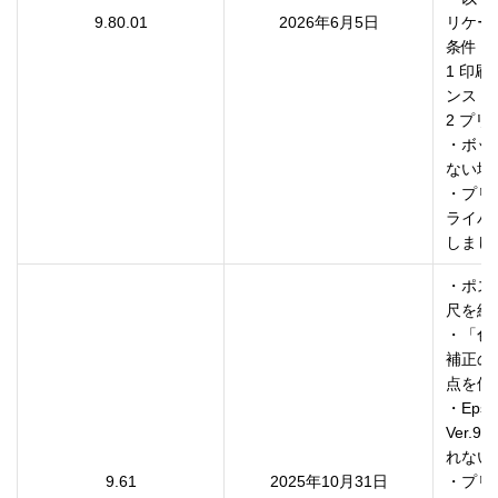
9.80.01
2026年6月5日
リケー
条件

1 印
ンスト
2 プリ
・ボッ
ない場
・プリ
ライバ
・ポス
尺を維
・「色
補正の
点を修
・Eps
Ver
れない
9.61
2025年10月31日
・プリ