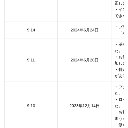
正しま
・イン
・プリ
9.14
2024年6月24日
　「ホ
・基本
た。

・お気
9.11
2024年6月20日
加しま
・特定
・フチ
た。

・ロー
9.10
2023年12月14日
た。

・お気
まう点を
　修正