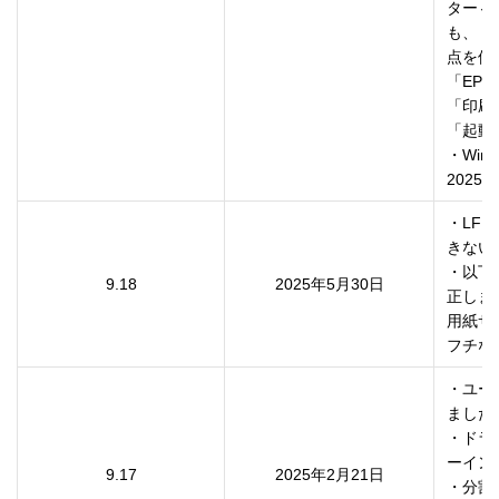
ター⇔
も、ド
点を修
「EP
「印刷
「起動
・Wi
・LFP 
きない
・以下
9.18
2025年5月30日
正しま
用紙サ
・ユー
ました。
・ドラ
ーイン
9.17
2025年2月21日
・分割