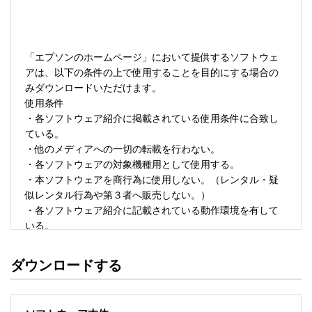
「エプソンのホームページ」において提供するソフトウェ
アは、以下の条件の上で使用することを目的にする場合の
みダウンロードいただけます。 

使用条件 

・各ソフトウェア紹介に掲載されている使用条件に合致し
ている。 

・他のメディアへの一切の転載を行わない。 

・各ソフトウェアの対象機種用として使用する。 

・本ソフトウェアを商行為に使用しない。（レンタル・疑
似レンタル行為や第３者へ販売しない。） 

・各ソフトウェア紹介に記載されている動作環境を有して
いる。 

・本ソフトウェアにより生じたいかなる損害についてもセ
イコーエプソンにその責任を問わない。 

ダウンロードする
・ソフトウェアを改変、またはリバースエンジニアリング
をしない。 

・日本国内のみで使用する。 
