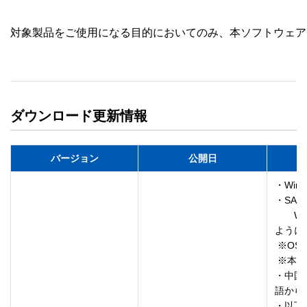
対象製品をご使用になる目的においてのみ、本ソフトウェア
ダウンロード更新情報
バージョン
公開日
・Win
・SAC 
　　W
ように
 ※OSバージョン︓Windows 11 22H2(バージョン 22572以降)

 ※本変更による機能上の影響はありません。

・中国
語から
・以下