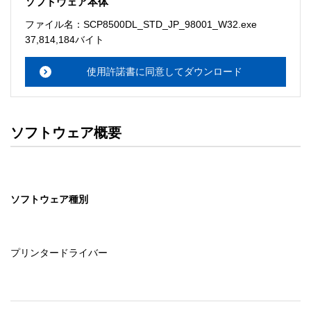
ソフトウェア本体
ソフトウェアのサポート 

ファイル名：SCP8500DL_STD_JP_98001_W32.exe
・本サーバでは、ユーザーサポートは行いません。搭載ソ
37,814,184バイト
フトウェアについてのお問い合わせは、最寄りのインフォ
メーションセンターまでお願い

使用許諾書に同意してダウンロード
　いたします。ファイル解凍後に必ずドキュメントファイ
ルをお読み下さい。 

ソフトウェアの保証範囲 

ソフトウェア概要
・ソフトウェアのダウンロード・導入はお客様の責任にお
いて行っていただきます。 

・ソフトウェアは、予告せず改良、変更することがありま
す。 

ソフトウェア種別
著作権者 

配布ソフトウェアの著作権は、特に記載のあるものを除き
セイコーエプソン株式会社に帰属します。
プリンタードライバー