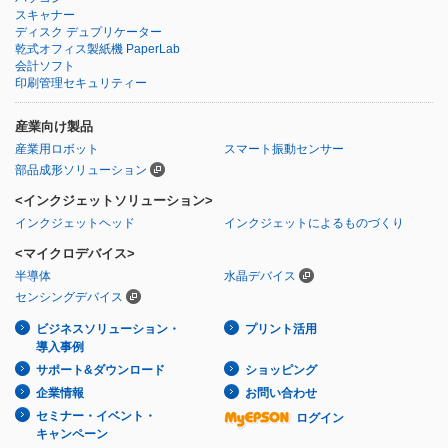
スキャナー
ディスク デュプリケーター
乾式オフィス製紙機 PaperLab
会計ソフト
印刷管理セキュリティー
産業向け製品
産業用ロボット
スマート振動センサー
部品成形ソリューション
<インクジェットソリューション>
インクジェットヘッド
インクジェットによるものづくり
<マイクロデバイス>
半導体
水晶デバイス
センシングデバイス
ビジネスソリューション・
プリント活用
導入事例
サポート&ダウンロード
ショッピング
企業情報
お問い合わせ
セミナー・イベント・
ログイン
キャンペーン