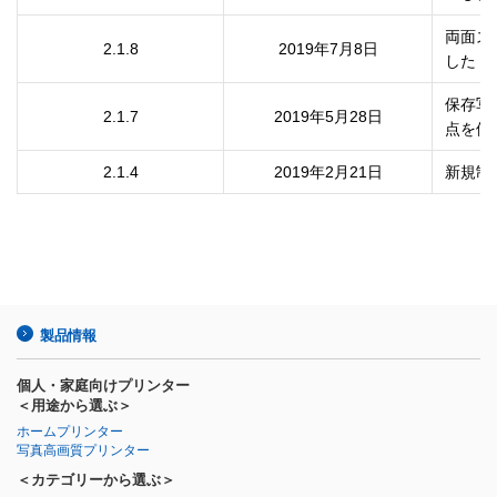
両面ス
2.1.8
2019年7月8日
した
保存写
2.1.7
2019年5月28日
点を修
2.1.4
2019年2月21日
新規制
製品情報
個人・家庭向けプリンター
＜用途から選ぶ＞
ホームプリンター
写真高画質プリンター
＜カテゴリーから選ぶ＞