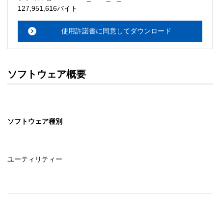
・本サーバでは、ユーザーサポートは行いません。搭載ソ
127,951,616バイト
フトウェアについてのお問い合わせは、最寄りのインフォ
メーションセンターまでお願い

使用許諾書に同意してダウンロード
　いたします。ファイル解凍後に必ずドキュメントファイ
ルをお読み下さい。 

ソフトウェアの保証範囲 

ソフトウェア概要
・ソフトウェアのダウンロード・導入はお客様の責任にお
いて行っていただきます。 

・ソフトウェアは、予告せず改良、変更することがありま
す。 

ソフトウェア種別
著作権者 

配布ソフトウェアの著作権は、特に記載のあるものを除き
セイコーエプソン株式会社に帰属します。
ユーティリティー