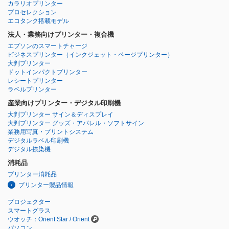
カラリオプリンター
プロセレクション
エコタンク搭載モデル
法人・業務向けプリンター・複合機
エプソンのスマートチャージ
ビジネスプリンター
（インクジェット・ページプリンター）
大判プリンター
ドットインパクトプリンター
レシートプリンター
ラベルプリンター
産業向けプリンター・デジタル印刷機
大判プリンター サイン＆ディスプレイ
大判プリンター グッズ・アパレル・ソフトサイン
業務用写真・プリントシステム
デジタルラベル印刷機
デジタル捺染機
消耗品
プリンター消耗品
プリンター製品情報
プロジェクター
スマートグラス
ウオッチ：Orient Star / Orient
パソコン