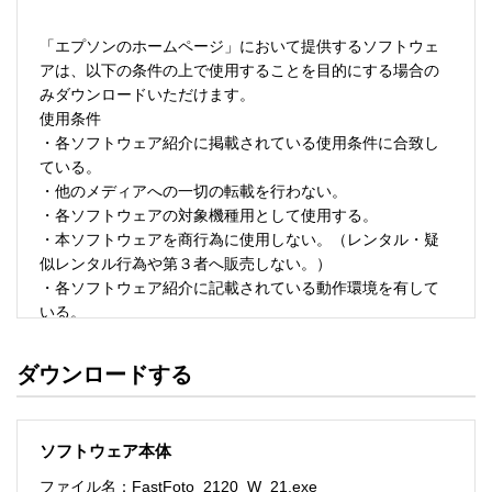
「エプソンのホームページ」において提供するソフトウェ
アは、以下の条件の上で使用することを目的にする場合の
みダウンロードいただけます。 

使用条件 

・各ソフトウェア紹介に掲載されている使用条件に合致し
ている。 

・他のメディアへの一切の転載を行わない。 

・各ソフトウェアの対象機種用として使用する。 

・本ソフトウェアを商行為に使用しない。（レンタル・疑
似レンタル行為や第３者へ販売しない。） 

・各ソフトウェア紹介に記載されている動作環境を有して
いる。 

・本ソフトウェアにより生じたいかなる損害についてもセ
イコーエプソンにその責任を問わない。 

ダウンロードする
・ソフトウェアを改変、またはリバースエンジニアリング
をしない。 

・日本国内のみで使用する。 

ソフトウェア本体
ソフトウェアのサポート 

ファイル名：FastFoto_2120_W_21.exe