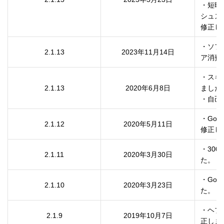
・短時
シュス
修正し
・ソフ
2.1.13
2023年11月14日
ア消費
・スキ
2.1.13
2020年6月8日
ました。
・自己
・Go
2.1.12
2020年5月11日
修正し
・30
2.1.11
2020年3月30日
た。
・Go
2.1.10
2020年3月23日
た。
・ヘブ
2.1.9
2019年10月7日
正しま