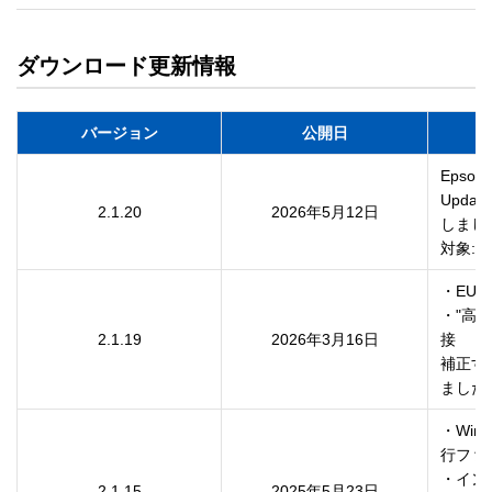
ダウンロード更新情報
バージョン
公開日
Epson
Upda
2.1.20
2026年5月12日
しました
対象:Eps
・EUL
・"高度
2.1.19
2026年3月16日
接

補正す
ました
・Wind
行ファ
・イン
2.1.15
2025年5月23日