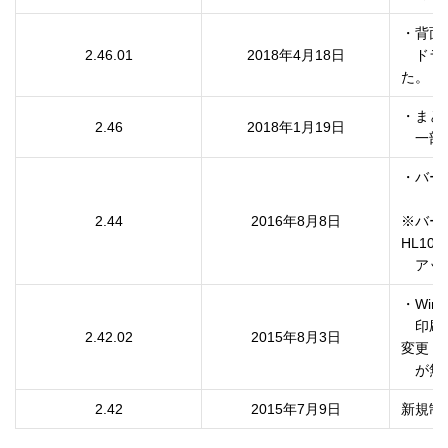
・背面
2.46.01
2018年4月18日
　ドラ
た。
・まと
2.46
2018年1月19日
　一部
・バー
2.44
2016年8月8日
※バー
HL10
　アッ
・Win
　印刷
2.42.02
2015年8月3日
変更

2.42
2015年7月9日
新規制