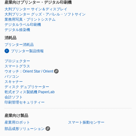
産業向けプリンター・デジタル印刷機
大判プリンター サイン＆ディスプレイ
大判プリンター グッズ・アパレル・ソフトサイン
業務用写真・プリントシステム
デジタルラベル印刷機
デジタル捺染機
消耗品
プリンター消耗品
プリンター製品情報
プロジェクター
スマートグラス
ウオッチ：Orient Star / Orient
パソコン
スキャナー
ディスク デュプリケーター
乾式オフィス製紙機 PaperLab
会計ソフト
印刷管理セキュリティー
産業向け製品
産業用ロボット
スマート振動センサー
部品成形ソリューション