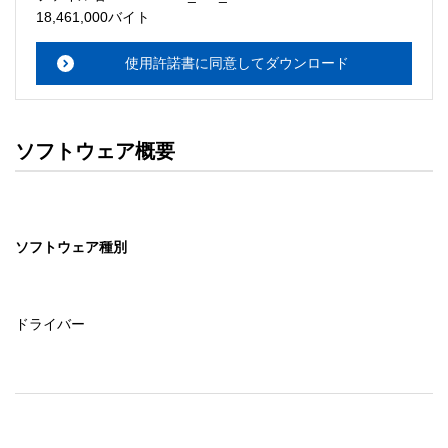
・本サーバでは、ユーザーサポートは行いません。搭載ソ
18,461,000バイト
フトウェアについてのお問い合わせは、最寄りのインフォ
メーションセンターまでお願い

使用許諾書に同意してダウンロード
　いたします。ファイル解凍後に必ずドキュメントファイ
ルをお読み下さい。 

ソフトウェアの保証範囲 

ソフトウェア概要
・ソフトウェアのダウンロード・導入はお客様の責任にお
いて行っていただきます。 

・ソフトウェアは、予告せず改良、変更することがありま
す。 

ソフトウェア種別
著作権者 

配布ソフトウェアの著作権は、特に記載のあるものを除き
セイコーエプソン株式会社に帰属します。
ドライバー