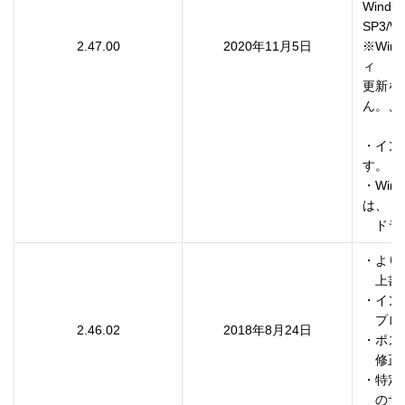
Window
SP3/Wi
2.47.00
2020年11月5日
※Wind
ィ

更新を
ん。、

・イン
す。

・Wi
は、

　ドラ
・より
　上書
・イン
　プロ
2.46.02
2018年8月24日
・ポス
　修正
・特定の
　のサ