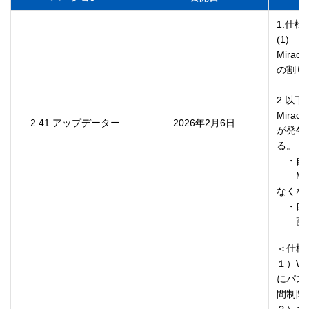
1.仕様
(1) 

Mir
の割り
2.以下
Mir
2.41 アップデーター
2026年2月6日
が発生す
る。

　・自
　　Mi
なくなる
　・自
＜仕様
１）We
にパス
間制限
