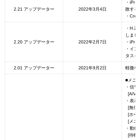
・iPr
2.21 アップデーター
2022年3月4日
敗する
・Cres
・H.
しました
2.20 アップデーター
2022年2月7日
・iPr
・イン
タスイ
2.01 アップデーター
2021年9月2日
軽微な
■メニ
・信号
  [A/V出力]の項目表示条件を追加

・表示

  [無信号時画面]に"グラデーション"を追加

  [ホーム画面自動表示]の項目表示条件を追加

  [メニューカラー]を追加

・動作

  [待機モード]、[高速起動]の項目表示条件を追加
