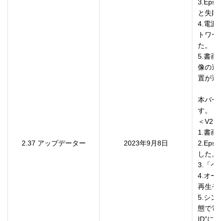
3.Ep
と失敗
4.電
トワー
た。

5.書
像の選
置が選
本バー
す。

＜V2.3
1.書画
2.37 アップデーター
2023年9月8日
2.Eps
した。

3.「
4.オ
再生モ
5.シ
態で電
ID”に