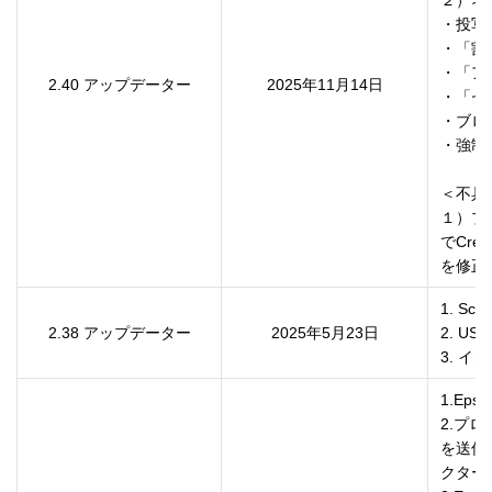
２）ネ
・投写
・「割
・「ア
2.40 アップデーター
2025年11月14日
・「セ
・ブロ
・強制
＜不具
１）プ
でCre
を修正
1. S
2.38 アップデーター
2025年5月23日
2. USB
3. 
1.Eps
2.プロ
を送信
クター