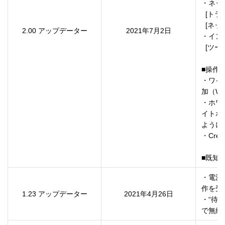
・ネッ
  [トランスミッター設定]を追加

  [ネットワーク設定]に"無線LAN方式"を追加

2.00 アップデーター
2021年7月2日
・インタ
  [ツールバーの色]を追加

■操作
・ワイ
加（Win
・ホワ
イトボ
ように対応
・Cres
・電源
作を受
1.23 アップデーター
2021年4月26日
・“待
で無線