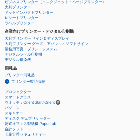
ビジネスプリンター
（インクジェット・ページプリンター）
大判プリンター
ドットインパクトプリンター
レシートプリンター
ラベルプリンター
産業向けプリンター・デジタル印刷機
大判プリンター サイン＆ディスプレイ
大判プリンター グッズ・アパレル・ソフトサイン
業務用写真・プリントシステム
デジタルラベル印刷機
デジタル捺染機
消耗品
プリンター消耗品
プリンター製品情報
プロジェクター
スマートグラス
ウオッチ：Orient Star / Orient
パソコン
スキャナー
ディスク デュプリケーター
乾式オフィス製紙機 PaperLab
会計ソフト
印刷管理セキュリティー