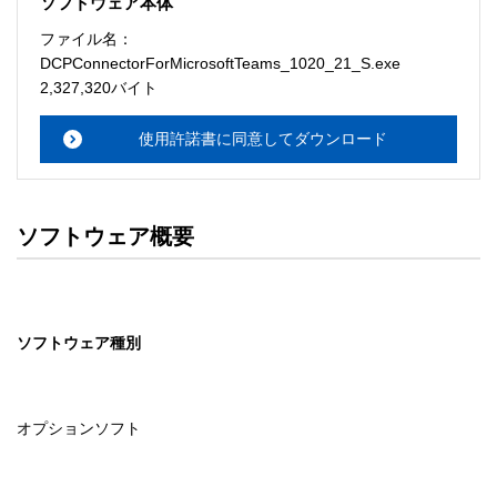
ソフトウェア本体
ソフトウェアのサポート 

ファイル名：
・本サーバでは、ユーザーサポートは行いません。搭載ソ
DCPConnectorForMicrosoftTeams_1020_21_S.exe
フトウェアについてのお問い合わせは、最寄りのインフォ
2,327,320バイト
メーションセンターまでお願い

　いたします。ファイル解凍後に必ずドキュメントファイ
使用許諾書に同意してダウンロード
ルをお読み下さい。 

ソフトウェアの保証範囲 

・ソフトウェアのダウンロード・導入はお客様の責任にお
ソフトウェア概要
いて行っていただきます。 

・ソフトウェアは、予告せず改良、変更することがありま
す。 

ソフトウェア種別
著作権者 

配布ソフトウェアの著作権は、特に記載のあるものを除き
セイコーエプソン株式会社に帰属します。
オプションソフト