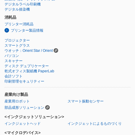
デジタルラベル印刷機
デジタル捺染機
消耗品
プリンター消耗品
プリンター製品情報
プロジェクター
スマートグラス
ウオッチ：Orient Star / Orient
パソコン
スキャナー
ディスク デュプリケーター
乾式オフィス製紙機 PaperLab
会計ソフト
印刷管理セキュリティー
産業向け製品
産業用ロボット
スマート振動センサー
部品成形ソリューション
<インクジェットソリューション>
インクジェットヘッド
インクジェットによるものづくり
<マイクロデバイス>