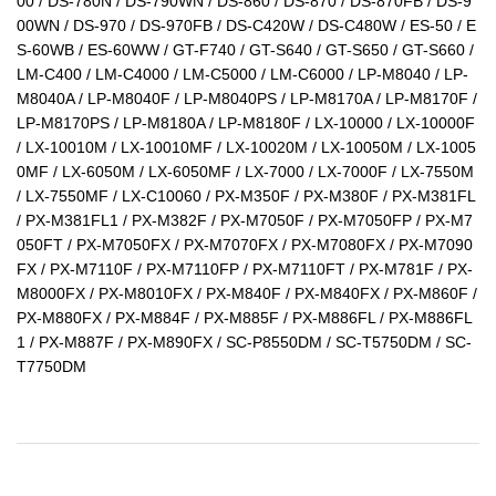
00 / DS-780N / DS-790WN / DS-860 / DS-870 / DS-870FB / DS-9
00WN / DS-970 / DS-970FB / DS-C420W / DS-C480W / ES-50 / E
S-60WB / ES-60WW / GT-F740 / GT-S640 / GT-S650 / GT-S660 / 
LM-C400 / LM-C4000 / LM-C5000 / LM-C6000 / LP-M8040 / LP-
M8040A / LP-M8040F / LP-M8040PS / LP-M8170A / LP-M8170F / 
LP-M8170PS / LP-M8180A / LP-M8180F / LX-10000 / LX-10000F 
/ LX-10010M / LX-10010MF / LX-10020M / LX-10050M / LX-1005
0MF / LX-6050M / LX-6050MF / LX-7000 / LX-7000F / LX-7550M 
/ LX-7550MF / LX-C10060 / PX-M350F / PX-M380F / PX-M381FL 
/ PX-M381FL1 / PX-M382F / PX-M7050F / PX-M7050FP / PX-M7
050FT / PX-M7050FX / PX-M7070FX / PX-M7080FX / PX-M7090
FX / PX-M7110F / PX-M7110FP / PX-M7110FT / PX-M781F / PX-
M8000FX / PX-M8010FX / PX-M840F / PX-M840FX / PX-M860F / 
PX-M880FX / PX-M884F / PX-M885F / PX-M886FL / PX-M886FL
1 / PX-M887F / PX-M890FX / SC-P8550DM / SC-T5750DM / SC-
T7750DM