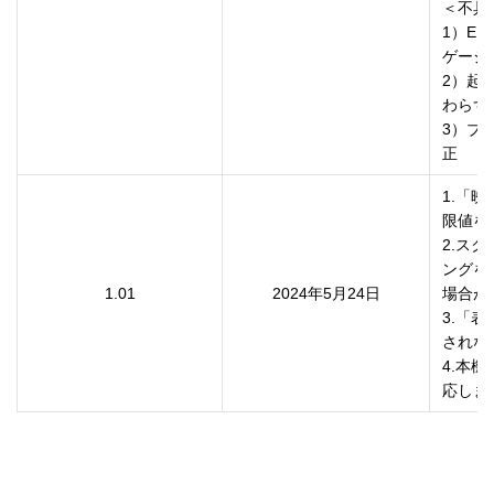
＜不具
1）E
ゲージ
2）起
わらず
3）ブ
正
1.「
限値を0
2.ス
ングを
1.01
2024年5月24日
場合が
3.「
されな
4.本
応しま