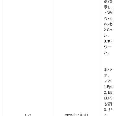
※7文
示します
・Web
誤った
を2秒
2.Cr
た。

3.ネ
ワード
た。

本バー
す。

＜V1.7
1.Epso
2. E
ELP
も背面
3.リ
1.71
2025年7月8日
た。
