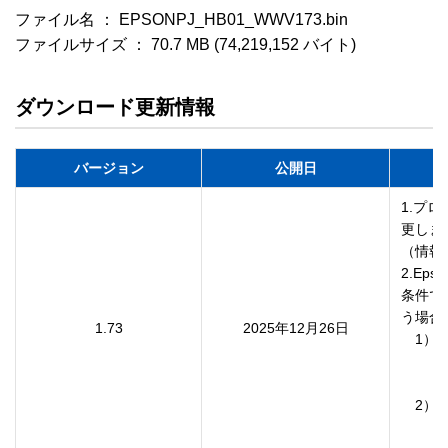
ファイル名 ： EPSONPJ_HB01_WWV173.bin

ファイルサイズ ： 70.7 MB (74,219,152 バイト)
ダウンロード更新情報
バージョン
公開日
1.プ
更しま
（情報
2.Eps
条件で
う場合
1.73
2025年12月26日
　1）
　　　
　　　
　2）
　　　