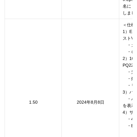
名に「
しまし
＜仕様
1）Eps
ストV1
　・カ
　・各種
2）1
PQ222
　・光
　・残
　・リ
3）パ
　・パ
1.50
2024年8月8日
を表示

4）サ
　・4K
　・EDI