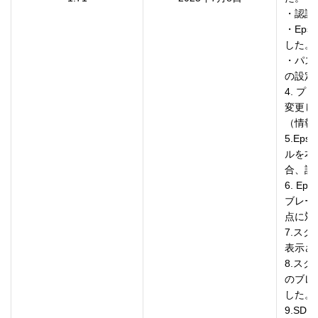
・認証
・Eps
した。

・パス
の設定
4. 
変更し
（情報
5.Ep
ルを本
合、設
6. E
ブレー
点に対
7.スク
表示さ
8.ス
のブレ
した。

9.S