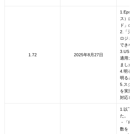
　　　
1.Eps
ス）に
ド」の
2.「
ロジェ
できな
3.U
1.72
2025年8月27日
適用ガ
ました。
4.明
明るさ
5.ス
を実施
対応し
1.以下の
た。

・「R
数を「