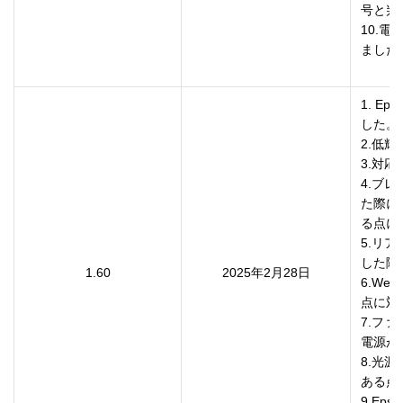
号と判
10.
ました。
1. Ep
した。

2.低
3.対
4.ブ
た際に
る点に
5.リ
した際
1.60
2025年2月28日
6.W
点に対
7.フ
電源が
8.光
ある点
9.Eps