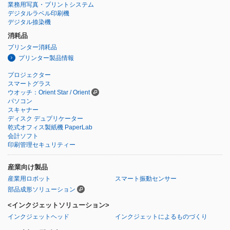
業務用写真・プリントシステム
デジタルラベル印刷機
デジタル捺染機
消耗品
プリンター消耗品
プリンター製品情報
プロジェクター
スマートグラス
ウオッチ：Orient Star / Orient
パソコン
スキャナー
ディスク デュプリケーター
乾式オフィス製紙機 PaperLab
会計ソフト
印刷管理セキュリティー
産業向け製品
産業用ロボット
スマート振動センサー
部品成形ソリューション
<インクジェットソリューション>
インクジェットヘッド
インクジェットによるものづくり