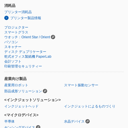
消耗品
プリンター消耗品
プリンター製品情報
プロジェクター
スマートグラス
ウオッチ：Orient Star / Orient
パソコン
スキャナー
ディスク デュプリケーター
乾式オフィス製紙機 PaperLab
会計ソフト
印刷管理セキュリティー
産業向け製品
産業用ロボット
スマート振動センサー
部品成形ソリューション
<インクジェットソリューション>
インクジェットヘッド
インクジェットによるものづくり
<マイクロデバイス>
半導体
水晶デバイス
センシングデバイス