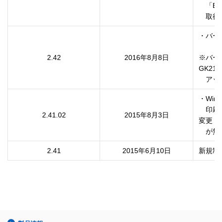
　「E
　取得
・バー
2.42
2016年8月8日
※バー
GK21
　アッ
・Win
　印刷
2.41.02
2015年8月3日
変更

　が無
2.41
2015年6月10日
新規制