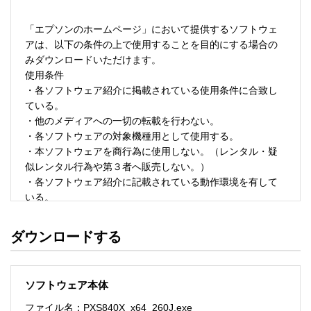
「エプソンのホームページ」において提供するソフトウェ
アは、以下の条件の上で使用することを目的にする場合の
みダウンロードいただけます。 

使用条件 

・各ソフトウェア紹介に掲載されている使用条件に合致し
ている。 

・他のメディアへの一切の転載を行わない。 

・各ソフトウェアの対象機種用として使用する。 

・本ソフトウェアを商行為に使用しない。（レンタル・疑
似レンタル行為や第３者へ販売しない。） 

・各ソフトウェア紹介に記載されている動作環境を有して
いる。 

・本ソフトウェアにより生じたいかなる損害についてもセ
イコーエプソンにその責任を問わない。 

ダウンロードする
・ソフトウェアを改変、またはリバースエンジニアリング
をしない。 

・日本国内のみで使用する。 

ソフトウェア本体
ソフトウェアのサポート 

ファイル名：PXS840X_x64_260J.exe