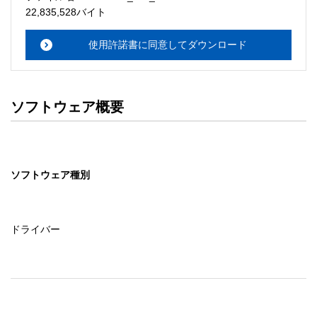
・本サーバでは、ユーザーサポートは行いません。搭載ソ
22,835,528バイト
フトウェアについてのお問い合わせは、最寄りのインフォ
メーションセンターまでお願い

使用許諾書に同意してダウンロード
　いたします。ファイル解凍後に必ずドキュメントファイ
ルをお読み下さい。 

ソフトウェアの保証範囲 

ソフトウェア概要
・ソフトウェアのダウンロード・導入はお客様の責任にお
いて行っていただきます。 

・ソフトウェアは、予告せず改良、変更することがありま
す。 

ソフトウェア種別
著作権者 

配布ソフトウェアの著作権は、特に記載のあるものを除き
セイコーエプソン株式会社に帰属します。
ドライバー