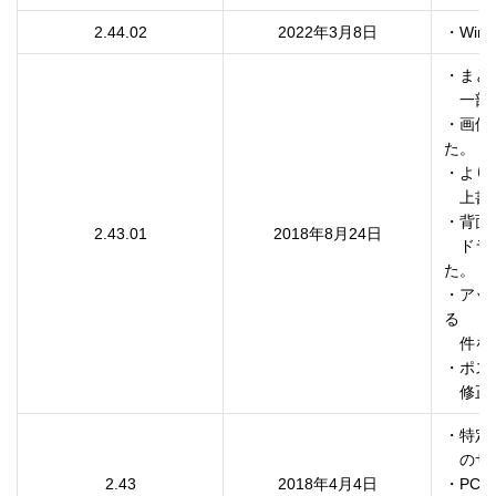
2.44.02
2022年3月8日
・Wi
・まと
　一部
・画像
た。

・より
　上書
・背面
2.43.01
2018年8月24日
　ドラ
た。

・アッ
る

　件を
・ポス
　修正
・特定の
　のサ
2.43
2018年4月4日
・PC