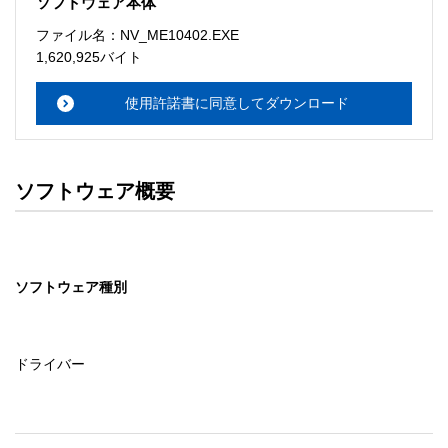
ソフトウェア本体
ソフトウェアのサポート 

ファイル名：NV_ME10402.EXE
・本サーバでは、ユーザーサポートは行いません。搭載ソ
1,620,925バイト
フトウェアについてのお問い合わせは、最寄りのインフォ
メーションセンターまでお願い

使用許諾書に同意してダウンロード
　いたします。ファイル解凍後に必ずドキュメントファイ
ルをお読み下さい。 

ソフトウェアの保証範囲 

ソフトウェア概要
・ソフトウェアのダウンロード・導入はお客様の責任にお
いて行っていただきます。 

・ソフトウェアは、予告せず改良、変更することがありま
す。 

ソフトウェア種別
著作権者 

配布ソフトウェアの著作権は、特に記載のあるものを除き
セイコーエプソン株式会社に帰属します。
ドライバー