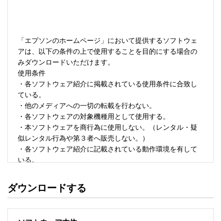
「エプソンのホームページ」において提供するソフトウェ
アは、以下の条件の上で使用することを目的にする場合の
みダウンロードいただけます。 

使用条件 

・各ソフトウェア紹介に掲載されている使用条件に合致し
ている。 

・他のメディアへの一切の転載を行わない。 

・各ソフトウェアの対象機種用として使用する。 

・本ソフトウェアを商行為に使用しない。（レンタル・疑
似レンタル行為や第３者へ販売しない。） 

・各ソフトウェア紹介に記載されている動作環境を有して
いる。 

・本ソフトウェアにより生じたいかなる損害についてもセ
イコーエプソンにその責任を問わない。 

ダウンロードする
・ソフトウェアを改変、またはリバースエンジニアリング
をしない。 

・日本国内のみで使用する。 
