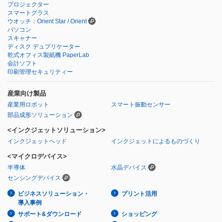
プロジェクター
スマートグラス
ウオッチ：Orient Star / Orient
パソコン
スキャナー
ディスク デュプリケーター
乾式オフィス製紙機 PaperLab
会計ソフト
印刷管理セキュリティー
産業向け製品
産業用ロボット
スマート振動センサー
部品成形ソリューション
<インクジェットソリューション>
インクジェットヘッド
インクジェットによるものづくり
<マイクロデバイス>
半導体
水晶デバイス
センシングデバイス
ビジネスソリューション・
プリント活用
導入事例
サポート&ダウンロード
ショッピング