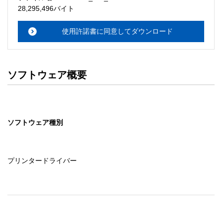
・本サーバでは、ユーザーサポートは行いません。搭載ソ
28,295,496バイト
フトウェアについてのお問い合わせは、最寄りのインフォ
メーションセンターまでお願い

使用許諾書に同意してダウンロード
　いたします。ファイル解凍後に必ずドキュメントファイ
ルをお読み下さい。 

ソフトウェアの保証範囲 

ソフトウェア概要
・ソフトウェアのダウンロード・導入はお客様の責任にお
いて行っていただきます。 

・ソフトウェアは、予告せず改良、変更することがありま
す。 

ソフトウェア種別
著作権者 

配布ソフトウェアの著作権は、特に記載のあるものを除き
セイコーエプソン株式会社に帰属します。
プリンタードライバー