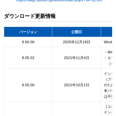
ダウンロード更新情報
バージョン
公開日
8.60.00
2025年12月18日
Win
・Wi
8.05.02
2021年11月4日
・エラ
　［キ
インス
（プリ
8.05.00
2021年10月1日
のため
本バー
は不要
［ユー
インク