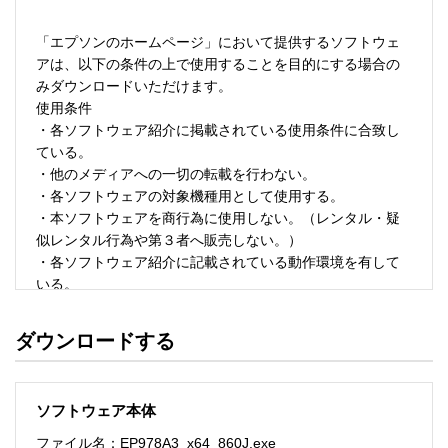
「エプソンのホームページ」において提供するソフトウェ
アは、以下の条件の上で使用することを目的にする場合の
みダウンロードいただけます。 

使用条件 

・各ソフトウェア紹介に掲載されている使用条件に合致し
ている。 

・他のメディアへの一切の転載を行わない。 

・各ソフトウェアの対象機種用として使用する。 

・本ソフトウェアを商行為に使用しない。（レンタル・疑
似レンタル行為や第３者へ販売しない。） 

・各ソフトウェア紹介に記載されている動作環境を有して
いる。 

・本ソフトウェアにより生じたいかなる損害についてもセ
イコーエプソンにその責任を問わない。 

ダウンロードする
・ソフトウェアを改変、またはリバースエンジニアリング
をしない。 

・日本国内のみで使用する。 

ソフトウェア本体
ソフトウェアのサポート 

ファイル名：EP978A3_x64_860J.exe