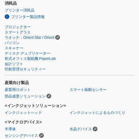
消耗品
プリンター消耗品
プリンター製品情報
プロジェクター
スマートグラス
ウオッチ：Orient Star / Orient
パソコン
スキャナー
ディスク デュプリケーター
乾式オフィス製紙機 PaperLab
会計ソフト
印刷管理セキュリティー
産業向け製品
産業用ロボット
スマート振動センサー
部品成形ソリューション
<インクジェットソリューション>
インクジェットヘッド
インクジェットによるものづくり
<マイクロデバイス>
半導体
水晶デバイス
センシングデバイス