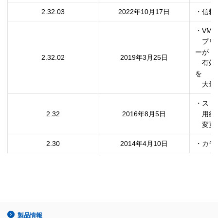
2.32.03
2022年10月17日
・信頼
・VMW
　プリ
ーが

2.32.02
2019年3月25日
　有効
を

　大量
・ストア
2.32
2016年8月5日
　用紙
　変更
2.30
2014年4月10日
・カラ
製品情報