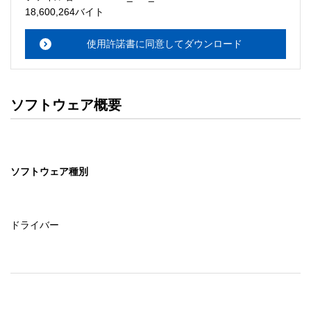
・本サーバでは、ユーザーサポートは行いません。搭載ソ
18,600,264バイト
フトウェアについてのお問い合わせは、最寄りのインフォ
メーションセンターまでお願い

使用許諾書に同意してダウンロード
　いたします。ファイル解凍後に必ずドキュメントファイ
ルをお読み下さい。 

ソフトウェアの保証範囲 

ソフトウェア概要
・ソフトウェアのダウンロード・導入はお客様の責任にお
いて行っていただきます。 

・ソフトウェアは、予告せず改良、変更することがありま
す。 

ソフトウェア種別
著作権者 

配布ソフトウェアの著作権は、特に記載のあるものを除き
セイコーエプソン株式会社に帰属します。
ドライバー