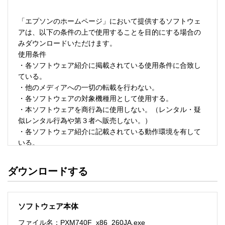
「エプソンのホームページ」において提供するソフトウェ
アは、以下の条件の上で使用することを目的にする場合の
みダウンロードいただけます。 

使用条件 

・各ソフトウェア紹介に掲載されている使用条件に合致し
ている。 

・他のメディアへの一切の転載を行わない。 

・各ソフトウェアの対象機種用として使用する。 

・本ソフトウェアを商行為に使用しない。（レンタル・疑
似レンタル行為や第３者へ販売しない。） 

・各ソフトウェア紹介に記載されている動作環境を有して
いる。 

・本ソフトウェアにより生じたいかなる損害についてもセ
イコーエプソンにその責任を問わない。 

ダウンロードする
・ソフトウェアを改変、またはリバースエンジニアリング
をしない。 

・日本国内のみで使用する。 

ソフトウェア本体
ソフトウェアのサポート 

ファイル名：PXM740F_x86_260JA.exe