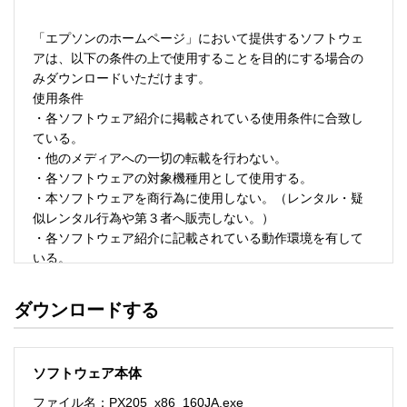
「エプソンのホームページ」において提供するソフトウェ
アは、以下の条件の上で使用することを目的にする場合の
みダウンロードいただけます。 

使用条件 

・各ソフトウェア紹介に掲載されている使用条件に合致し
ている。 

・他のメディアへの一切の転載を行わない。 

・各ソフトウェアの対象機種用として使用する。 

・本ソフトウェアを商行為に使用しない。（レンタル・疑
似レンタル行為や第３者へ販売しない。） 

・各ソフトウェア紹介に記載されている動作環境を有して
いる。 

・本ソフトウェアにより生じたいかなる損害についてもセ
イコーエプソンにその責任を問わない。 

ダウンロードする
・ソフトウェアを改変、またはリバースエンジニアリング
をしない。 

・日本国内のみで使用する。 

ソフトウェア本体
ソフトウェアのサポート 

ファイル名：PX205_x86_160JA.exe