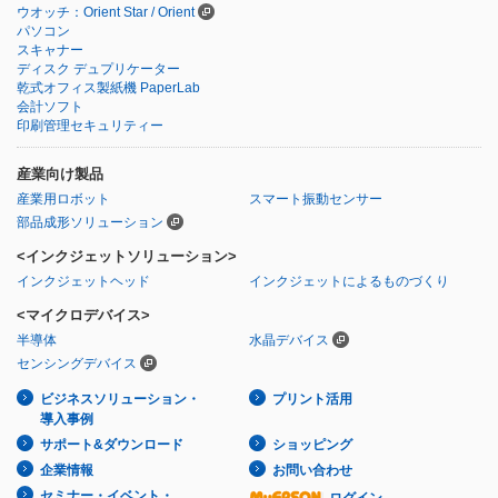
ウオッチ：Orient Star / Orient
パソコン
スキャナー
ディスク デュプリケーター
乾式オフィス製紙機 PaperLab
会計ソフト
印刷管理セキュリティー
産業向け製品
産業用ロボット
スマート振動センサー
部品成形ソリューション
<インクジェットソリューション>
インクジェットヘッド
インクジェットによるものづくり
<マイクロデバイス>
半導体
水晶デバイス
センシングデバイス
ビジネスソリューション・
プリント活用
導入事例
サポート&ダウンロード
ショッピング
企業情報
お問い合わせ
セミナー・イベント・
ログイン