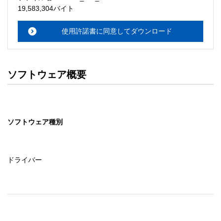
・本サーバでは、ユーザーサポートは行いません。搭載ソ
19,583,304バイト
フトウェアについてのお問い合わせは、最寄りのインフォ
メーションセンターまでお願い

使用許諾書に同意してダウンロード
　いたします。ファイル解凍後に必ずドキュメントファイ
ルをお読み下さい。 

ソフトウェアの保証範囲 

ソフトウェア概要
・ソフトウェアのダウンロード・導入はお客様の責任にお
いて行っていただきます。 

・ソフトウェアは、予告せず改良、変更することがありま
す。 

ソフトウェア種別
著作権者 

配布ソフトウェアの著作権は、特に記載のあるものを除き
セイコーエプソン株式会社に帰属します。
ドライバー