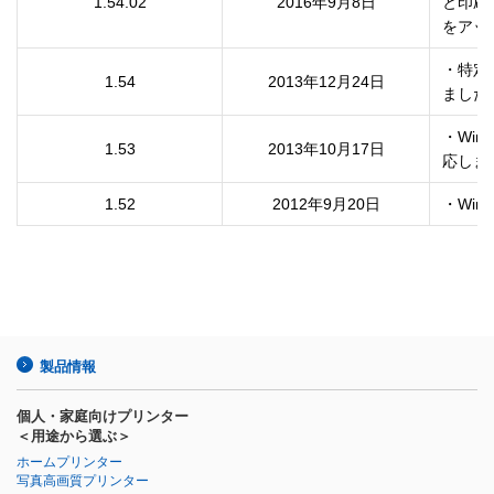
1.54.02
2016年9月8日
と印刷
をアッ
・特定
1.54
2013年12月24日
ました
・Wi
1.53
2013年10月17日
応しま
1.52
2012年9月20日
・Win
製品情報
個人・家庭向けプリンター
＜用途から選ぶ＞
ホームプリンター
写真高画質プリンター