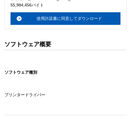
・本サーバでは、ユーザーサポートは行いません。搭載ソ
55,984,456バイト
フトウェアについてのお問い合わせは、最寄りのインフォ
メーションセンターまでお願い

使用許諾書に同意してダウンロード
　いたします。ファイル解凍後に必ずドキュメントファイ
ルをお読み下さい。 

ソフトウェアの保証範囲 

ソフトウェア概要
・ソフトウェアのダウンロード・導入はお客様の責任にお
いて行っていただきます。 

・ソフトウェアは、予告せず改良、変更することがありま
す。 

ソフトウェア種別
著作権者 

配布ソフトウェアの著作権は、特に記載のあるものを除き
セイコーエプソン株式会社に帰属します。
プリンタードライバー