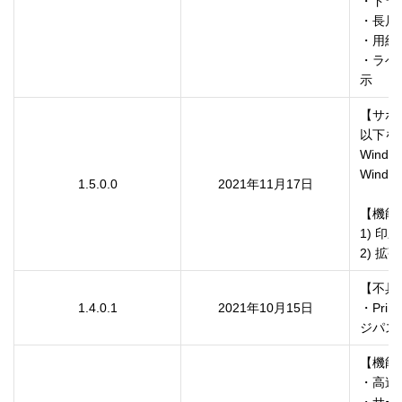
・ドラ
・長尺
・用紙
・ラベ
示
【サポ
以下をサ
Windows
Window
1.5.0.0
2021年11月17日
【機能
1) 
2) 拡
【不具
1.4.0.1
2021年10月15日
・Pri
ジパス
【機能
・高速
・サー