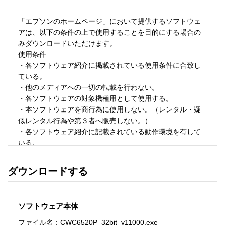
「エプソンのホームページ」において提供するソフトウェ
アは、以下の条件の上で使用することを目的にする場合の
みダウンロードいただけます。 

使用条件 

・各ソフトウェア紹介に掲載されている使用条件に合致し
ている。 

・他のメディアへの一切の転載を行わない。 

・各ソフトウェアの対象機種用として使用する。 

・本ソフトウェアを商行為に使用しない。（レンタル・疑
似レンタル行為や第３者へ販売しない。） 

・各ソフトウェア紹介に記載されている動作環境を有して
いる。 

・本ソフトウェアにより生じたいかなる損害についてもセ
イコーエプソンにその責任を問わない。 

ダウンロードする
・ソフトウェアを改変、またはリバースエンジニアリング
をしない。 

・日本国内のみで使用する。 

ソフトウェア本体
ソフトウェアのサポート 

ファイル名：CWC6520P_32bit_v11000.exe