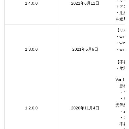
1.4.0.0
2021年6月11日
トアン
・用紙
を追加
【サポ
・windo
・windo
1.3.0.0
2021年5月6日
・windo
【不具
・脆弱
Ver.1.2.
　新機
　・マ
　・用
光沢紙
1.2.0.0
2020年11月4日
　・Ze
　・エ
　不具