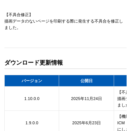
【不具合修正】

描画データのないページを印刷する際に発生する不具合を修正し
ました。
ダウンロード更新情報
バージョン
公開日
【不具
1.10.0.0
2025年11月24日
描画デ
ました
【機能
1.9.0.0
2025年6月23日
ICM（
にしま