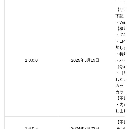
【サポー
下記 O
・Windo
【機能
・IC
・EPDI
加しま
・特定
1.8.0.0
2025年5月19日
・バー
（Qui
・［印
した。

カット
カット
【不具
・内蔵
しまし
【不具
1.6.0.5
2024年7月22日
[Prin