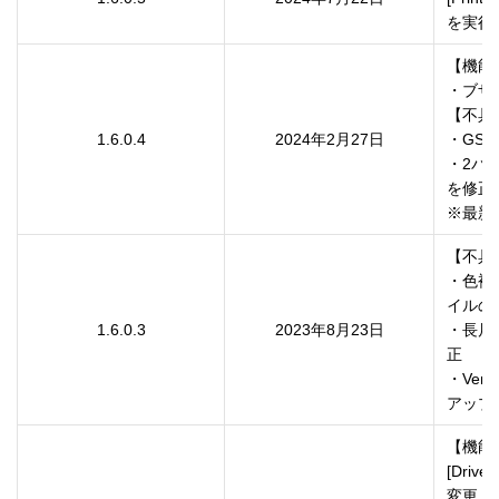
を実行
【機能
・ブザー
【不具
1.6.0.4
2024年2月27日
・GS
・2バ
を修正

※最新
【不具
・色補
イルの
1.6.0.3
2023年8月23日
・長尺
正

・Ver.
アップ
【機能
[Dri
変更
