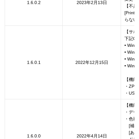
1.6.0.2
2023年2月13日
【不具
[Pri
【サポー
下記O
• Windo
• Windo
• Wind
1.6.0.1
2022年12月15日
• Windo
【機能
・ZP
・USB I
【機能
・デー
・色補
　[補正
　[あ
1.6.0.0
2022年4月14日