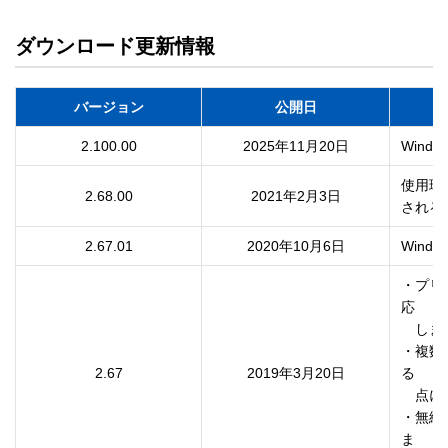
ダウンロード更新情報
バージョン
公開日
2.100.00
2025年11月20日
Win
使用環
2.68.00
2021年2月3日
される
2.67.01
2020年10月6日
Win
・プリ
応

　しま
・複数
2.67
2019年3月20日
る

　点に
・無線
ま
