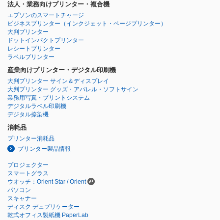
法人・業務向けプリンター・複合機
エプソンのスマートチャージ
ビジネスプリンター
（インクジェット・ページプリンター）
大判プリンター
ドットインパクトプリンター
レシートプリンター
ラベルプリンター
産業向けプリンター・デジタル印刷機
大判プリンター サイン＆ディスプレイ
大判プリンター グッズ・アパレル・ソフトサイン
業務用写真・プリントシステム
デジタルラベル印刷機
デジタル捺染機
消耗品
プリンター消耗品
プリンター製品情報
プロジェクター
スマートグラス
ウオッチ：Orient Star / Orient
パソコン
スキャナー
ディスク デュプリケーター
乾式オフィス製紙機 PaperLab