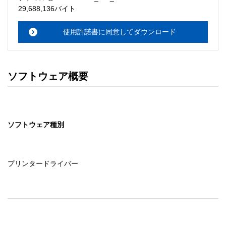
・本サーバでは、ユーザーサポートは行いません。搭載ソ
29,688,136バイト
フトウェアについてのお問い合わせは、最寄りのインフォ
メーションセンターまでお願い

使用許諾書に同意してダウンロード
　いたします。ファイル解凍後に必ずドキュメントファイ
ルをお読み下さい。 

ソフトウェアの保証範囲 

ソフトウェア概要
・ソフトウェアのダウンロード・導入はお客様の責任にお
いて行っていただきます。 

・ソフトウェアは、予告せず改良、変更することがありま
す。 

ソフトウェア種別
著作権者 

配布ソフトウェアの著作権は、特に記載のあるものを除き
セイコーエプソン株式会社に帰属します。
プリンタードライバー