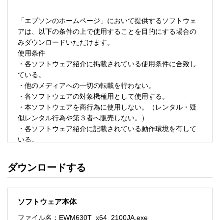
「エプソンのホームページ」において提供するソフトウェ
アは、以下の条件の上で使用することを目的にする場合の
みダウンロードいただけます。 

使用条件 

・各ソフトウェア紹介に掲載されている使用条件に合致し
ている。 

・他のメディアへの一切の転載を行わない。 

・各ソフトウェアの対象機種用として使用する。 

・本ソフトウェアを商行為に使用しない。（レンタル・疑
似レンタル行為や第３者へ販売しない。） 

・各ソフトウェア紹介に記載されている動作環境を有して
いる。 

・本ソフトウェアにより生じたいかなる損害についてもセ
イコーエプソンにその責任を問わない。 

ダウンロードする
・ソフトウェアを改変、またはリバースエンジニアリング
をしない。 

・日本国内のみで使用する。 

ソフトウェア本体
ソフトウェアのサポート 

ファイル名：EWM630T_x64_2100JA.exe