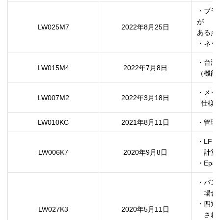
・ブラ
が

LW025M7
2022年8月25日
ある点
・ネッ
・台灣
LW015M4
2022年7月8日
（機能
・メイ
LW007M2
2022年3月18日
  仕
LW010KC
2021年8月11日
・管理
・LF
LW006K7
2020年9月8日
　計算
・Epso
・パスワ
　場合
・四辺
LW027K3
2020年5月11日
　され