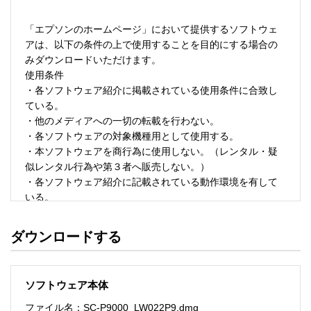
「エプソンのホームページ」において提供するソフトウェ
アは、以下の条件の上で使用することを目的にする場合の
みダウンロードいただけます。 

使用条件 

・各ソフトウェア紹介に掲載されている使用条件に合致し
ている。 

・他のメディアへの一切の転載を行わない。 

・各ソフトウェアの対象機種用として使用する。 

・本ソフトウェアを商行為に使用しない。（レンタル・疑
似レンタル行為や第３者へ販売しない。） 

・各ソフトウェア紹介に記載されている動作環境を有して
いる。 

・本ソフトウェアにより生じたいかなる損害についてもセ
イコーエプソンにその責任を問わない。 

ダウンロードする
・ソフトウェアを改変、またはリバースエンジニアリング
をしない。 

・日本国内のみで使用する。 

ソフトウェア本体
ソフトウェアのサポート 

ファイル名：SC-P9000_LW022P9.dmg