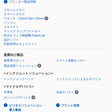
プリンター製品情報
プロジェクター
スマートグラス
ウオッチ：Orient Star / Orient
パソコン
スキャナー
ディスク デュプリケーター
乾式オフィス製紙機 PaperLab
会計ソフト
印刷管理セキュリティー
産業向け製品
産業用ロボット
スマート振動センサー
部品成形ソリューション
<インクジェットソリューション>
インクジェットヘッド
インクジェットによるものづくり
<マイクロデバイス>
半導体
水晶デバイス
センシングデバイス
ビジネスソリューション・
プリント活用
導入事例