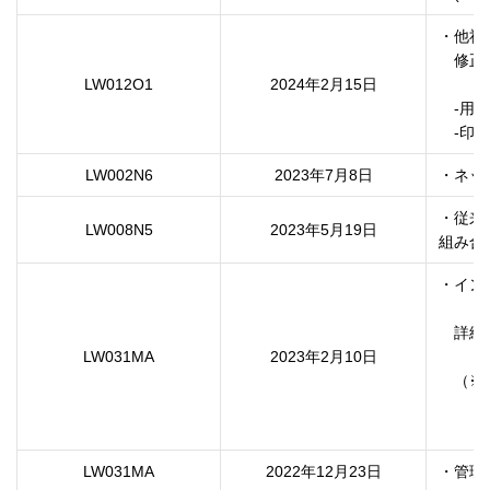
・他社
　修正
LW012O1
2024年2月15日
　-用
　-印刷解
LW002N6
2023年7月8日
・ネッ
・従来
LW008N5
2023年5月19日
組み合
・イン
　詳細
LW031MA
2023年2月10日
　（※
　　　
　　　
LW031MA
2022年12月23日
・管理