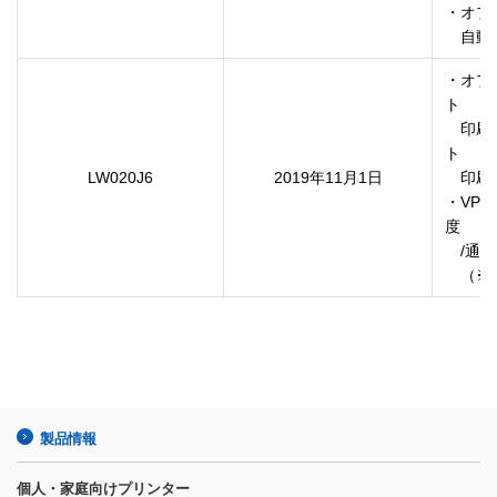
・オプ
　自動
・オプ
ト

　印刷
ト

LW020J6
2019年11月1日
　印刷
・VP
度

　/通信
　（※本
製品情報
個人・家庭向けプリンター