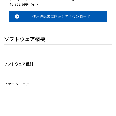
・本サーバでは、ユーザーサポートは行いません。搭載ソ
48,762,599バイト
フトウェアについてのお問い合わせは、最寄りのインフォ
メーションセンターまでお願い

使用許諾書に同意してダウンロード
　いたします。ファイル解凍後に必ずドキュメントファイ
ルをお読み下さい。 

ソフトウェアの保証範囲 

ソフトウェア概要
・ソフトウェアのダウンロード・導入はお客様の責任にお
いて行っていただきます。 

・ソフトウェアは、予告せず改良、変更することがありま
す。 

ソフトウェア種別
著作権者 

配布ソフトウェアの著作権は、特に記載のあるものを除き
セイコーエプソン株式会社に帰属します。
ファームウェア