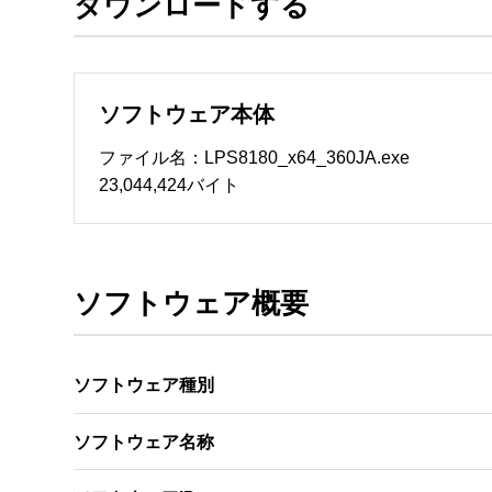
ダウンロードする
ソフトウェアのサポート 

・本サーバでは、ユーザーサポートは行いません
　ファイル解凍後に必ずドキュメントファイルをお
ソフトウェア本体
ソフトウェアの保証範囲 

・ソフトウェアのダウンロード・導入はお客様の
ファイル名：LPS8180_x64_360JA.exe
・ソフトウェアは、予告せず改良、変更することが
23,044,424バイト
著作権者 

配布ソフトウェアの著作権は、特に記載のある
ソフトウェア概要
ソフトウェア種別
ソフトウェア名称