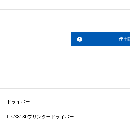
。搭載ソフトウェアについてのお問い合わせは、最寄りのインフ
読み下さい。 

責任において行っていただきます。 

使用
あります。 

ものを除きエプソン販売株式会社に帰属します。
ドライバー
LP-S8180プリンタードライバー