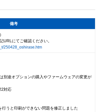
備考


c_t/250428_oshirase.htm
は別途オプションの購入やファームウェアの変更が
022対応
