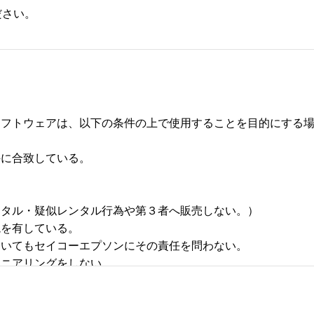
ださい。
フトウェアは、以下の条件の上で使用することを目的にする場合
合致している。 



タル・疑似レンタル行為や第３者へ販売しない。） 

有している。 

いてもセイコーエプソンにその責任を問わない。 

アリングをしない。 
