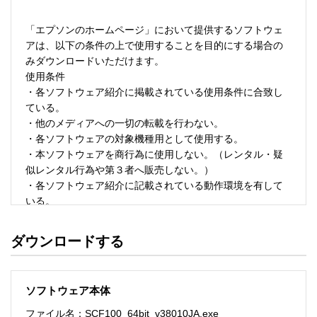
「エプソンのホームページ」において提供するソフトウェ
アは、以下の条件の上で使用することを目的にする場合の
みダウンロードいただけます。 

使用条件 

・各ソフトウェア紹介に掲載されている使用条件に合致し
ている。 

・他のメディアへの一切の転載を行わない。 

・各ソフトウェアの対象機種用として使用する。 

・本ソフトウェアを商行為に使用しない。（レンタル・疑
似レンタル行為や第３者へ販売しない。） 

・各ソフトウェア紹介に記載されている動作環境を有して
いる。 

・本ソフトウェアにより生じたいかなる損害についてもセ
イコーエプソンにその責任を問わない。 

ダウンロードする
・ソフトウェアを改変、またはリバースエンジニアリング
をしない。 

・日本国内のみで使用する。 

ソフトウェア本体
ソフトウェアのサポート 

ファイル名：SCF100_64bit_v38010JA.exe