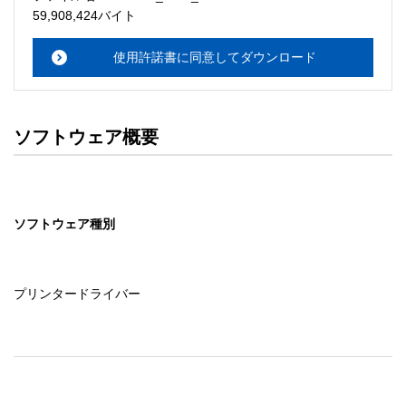
・本サーバでは、ユーザーサポートは行いません。搭載ソ
59,908,424バイト
フトウェアについてのお問い合わせは、最寄りのインフォ
メーションセンターまでお願い

使用許諾書に同意してダウンロード
　いたします。ファイル解凍後に必ずドキュメントファイ
ルをお読み下さい。 

ソフトウェアの保証範囲 

ソフトウェア概要
・ソフトウェアのダウンロード・導入はお客様の責任にお
いて行っていただきます。 

・ソフトウェアは、予告せず改良、変更することがありま
す。 

ソフトウェア種別
著作権者 

配布ソフトウェアの著作権は、特に記載のあるものを除き
セイコーエプソン株式会社に帰属します。
プリンタードライバー