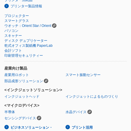
プリンター消耗品
プリンター製品情報
プロジェクター
スマートグラス
ウオッチ：Orient Star / Orient
パソコン
スキャナー
ディスク デュプリケーター
乾式オフィス製紙機 PaperLab
会計ソフト
印刷管理セキュリティー
産業向け製品
産業用ロボット
スマート振動センサー
部品成形ソリューション
<インクジェットソリューション>
インクジェットヘッド
インクジェットによるものづくり
<マイクロデバイス>
半導体
水晶デバイス
センシングデバイス
ビジネスソリューション・
プリント活用