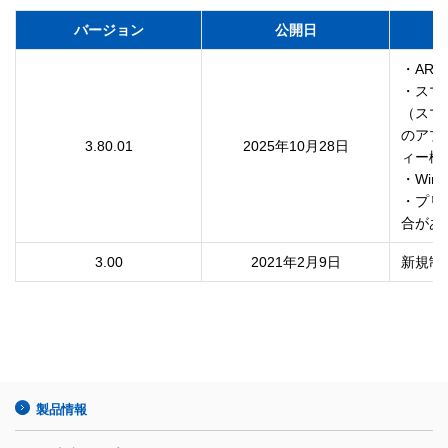
バージョン
公開日
・ARM
・スマ
（スマ
のアプ
3.80.01
2025年10月28日
ィー機
・Wi
・プリ
合があ
3.00
2021年2月9日
新規制
製品情報