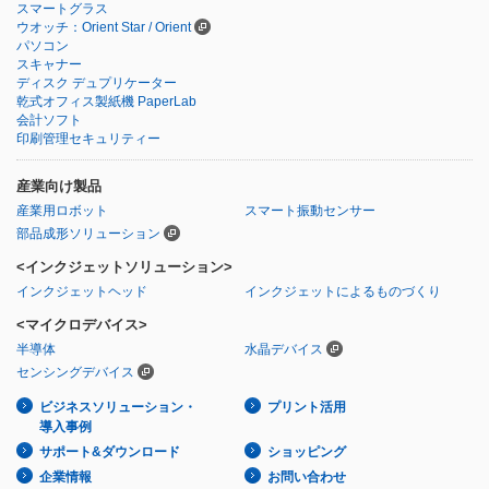
スマートグラス
ウオッチ：Orient Star / Orient
パソコン
スキャナー
ディスク デュプリケーター
乾式オフィス製紙機 PaperLab
会計ソフト
印刷管理セキュリティー
産業向け製品
産業用ロボット
スマート振動センサー
部品成形ソリューション
<インクジェットソリューション>
インクジェットヘッド
インクジェットによるものづくり
<マイクロデバイス>
半導体
水晶デバイス
センシングデバイス
ビジネスソリューション・
プリント活用
導入事例
サポート&ダウンロード
ショッピング
企業情報
お問い合わせ