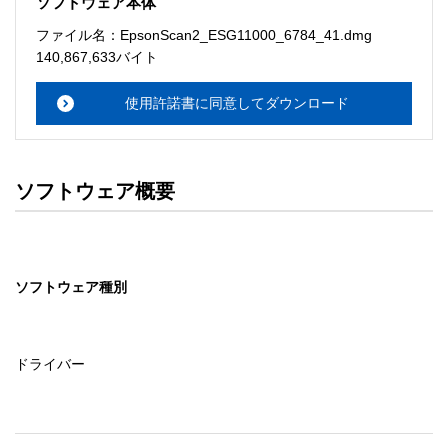
ソフトウェア本体
ソフトウェアのサポート 

ファイル名：EpsonScan2_ESG11000_6784_41.dmg
・本サーバでは、ユーザーサポートは行いません。搭載ソ
140,867,633バイト
フトウェアについてのお問い合わせは、最寄りのインフォ
メーションセンターまでお願い

使用許諾書に同意してダウンロード
　いたします。ファイル解凍後に必ずドキュメントファイ
ルをお読み下さい。 

ソフトウェアの保証範囲 

ソフトウェア概要
・ソフトウェアのダウンロード・導入はお客様の責任にお
いて行っていただきます。 

・ソフトウェアは、予告せず改良、変更することがありま
す。 

ソフトウェア種別
著作権者 

配布ソフトウェアの著作権は、特に記載のあるものを除き
セイコーエプソン株式会社に帰属します。
ドライバー