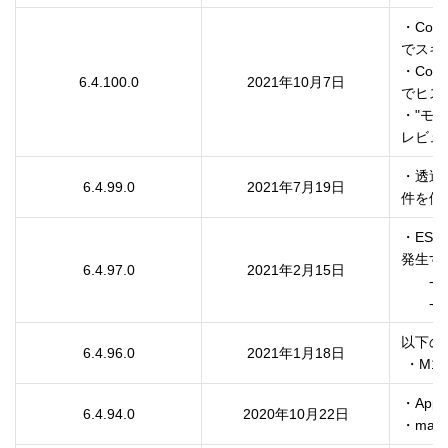
・Colo
でスキ
・Colo
6.4.100.0
2021年10月7日
でヒス
・"モ
レビュ
・透過
6.4.99.0
2021年7月19日
件を修
・ESI
発生す
6.4.97.0
2021年2月15日
　　-
　　-
以下の
6.4.96.0
2021年1月18日
 ・M
・App
6.4.94.0
2020年10月22日
・macO