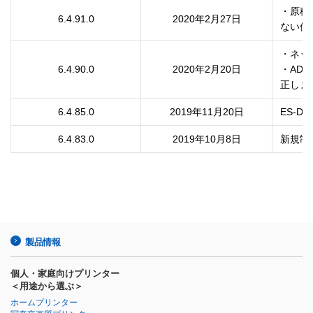
・原稿
6.4.91.0
2020年2月27日
ない件
・ネッ
6.4.90.0
2020年2月20日
・AD
正しま
6.4.85.0
2019年11月20日
ES-
6.4.83.0
2019年10月8日
新規制
製品情報
個人・家庭向けプリンター
＜用途から選ぶ＞
ホームプリンター