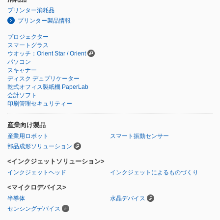
プリンター消耗品
プリンター製品情報
プロジェクター
スマートグラス
ウオッチ：Orient Star / Orient
パソコン
スキャナー
ディスク デュプリケーター
乾式オフィス製紙機 PaperLab
会計ソフト
印刷管理セキュリティー
産業向け製品
産業用ロボット
スマート振動センサー
部品成形ソリューション
<インクジェットソリューション>
インクジェットヘッド
インクジェットによるものづくり
<マイクロデバイス>
半導体
水晶デバイス
センシングデバイス