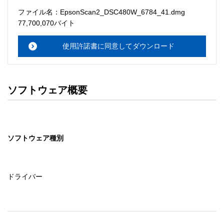
ソフトウェアのサポート 

ファイル名：EpsonScan2_DSC480W_6784_41.dmg
・本サーバでは、ユーザーサポートは行いません。搭載ソ
77,700,070バイト
フトウェアについてのお問い合わせは、最寄りのインフォ
メーションセンターまでお願い

使用許諾書に同意してダウンロード
　いたします。ファイル解凍後に必ずドキュメントファイ
ルをお読み下さい。 

ソフトウェアの保証範囲 

ソフトウェア概要
・ソフトウェアのダウンロード・導入はお客様の責任にお
いて行っていただきます。 

・ソフトウェアは、予告せず改良、変更することがありま
す。 

ソフトウェア種別
著作権者 

配布ソフトウェアの著作権は、特に記載のあるものを除き
セイコーエプソン株式会社に帰属します。
ドライバー