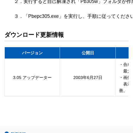
　　２．実行すると自己解凍され「Pb305w」フォルダが作成さ
　　３．「Pbepc305.exe」を実行し、手順に従ってくださ
ダウンロード更新情報
バージョン
公開日
・合成
　最大設
3.05 アップデーター
2003年6月27日
・画像
　表示
善。　