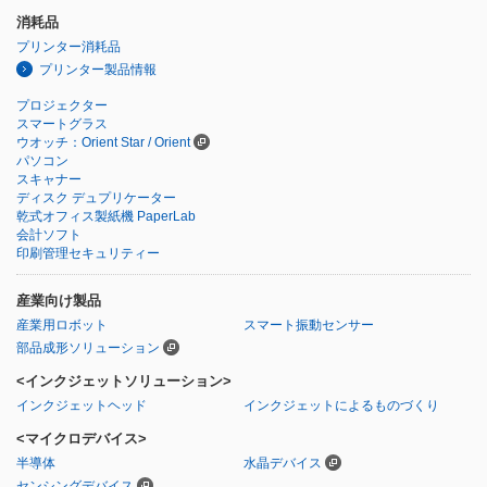
消耗品
プリンター消耗品
プリンター製品情報
プロジェクター
スマートグラス
ウオッチ：Orient Star / Orient
パソコン
スキャナー
ディスク デュプリケーター
乾式オフィス製紙機 PaperLab
会計ソフト
印刷管理セキュリティー
産業向け製品
産業用ロボット
スマート振動センサー
部品成形ソリューション
<インクジェットソリューション>
インクジェットヘッド
インクジェットによるものづくり
<マイクロデバイス>
半導体
水晶デバイス
センシングデバイス