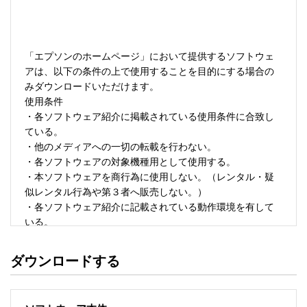
「エプソンのホームページ」において提供するソフトウェ
アは、以下の条件の上で使用することを目的にする場合の
みダウンロードいただけます。 

使用条件 

・各ソフトウェア紹介に掲載されている使用条件に合致し
ている。 

・他のメディアへの一切の転載を行わない。 

・各ソフトウェアの対象機種用として使用する。 

・本ソフトウェアを商行為に使用しない。（レンタル・疑
似レンタル行為や第３者へ販売しない。） 

・各ソフトウェア紹介に記載されている動作環境を有して
いる。 

・本ソフトウェアにより生じたいかなる損害についてもセ
イコーエプソンにその責任を問わない。 

ダウンロードする
・ソフトウェアを改変、またはリバースエンジニアリング
をしない。 

・日本国内のみで使用する。 
