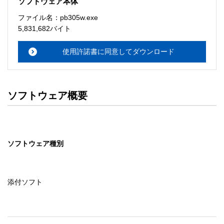
ソフトウェア本体
ソフトウェアのサポート 

ファイル名：pb305w.exe
・本サーバでは、ユーザーサポートは行いません。搭載ソ
5,831,682バイト
フトウェアについてのお問い合わせは、最寄りのインフォ
メーションセンターまでお願い

使用許諾書に同意してダウンロード
　いたします。ファイル解凍後に必ずドキュメントファイ
ルをお読み下さい。 

ソフトウェアの保証範囲 

ソフトウェア概要
・ソフトウェアのダウンロード・導入はお客様の責任にお
いて行っていただきます。 

・ソフトウェアは、予告せず改良、変更することがありま
す。 

ソフトウェア種別
著作権者 

配布ソフトウェアの著作権は、特に記載のあるものを除き
セイコーエプソン株式会社に帰属します。
添付ソフト