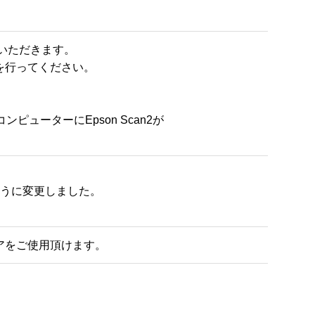
ことはありません。

の範囲を広げたりするものではありません。

するものとします。

いただきます。

行ってください。

別、間接損害の責任を負わないものとします。

ューターにEpson Scan2が

の賠償額は、使用者の損害、損失、訴訟費用等い
その他情報を使用者のコンピュータと相互に送受
うに変更しました。

れます。

定できる情報を入手することはありません。

アをご使用頂けます。
料として用いることがあります。

定める、また過去に定めた個人情報保護方針に基