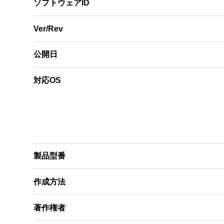
　使用者がこの契約書の条項のいずれかに違反し
ソフトウェアID
　使用者はこの契約の終了時には、「ソフトウェ
Ver/Rev
５．輸出規制

　「ソフトウェア」(複製物あるいは翻案物を含
公開日
　この場合、ユーザーは経済産業大臣の許可無く
　また、本ソフトウェアには、米国法に基づく再
対応OS
　この場合、ユーザーは本ソフトウェアを米国政
　また、ユーザーは米国政府が輸出を禁止してい
６．「ソフトウェア」に関する保証の放棄

　使用者は自己の責任において「ソフトウェア」
　「ソフトウェア」は、現状のまま提供され如何
製品型番
　当社と当社のライセンサー（なお、以下第６
保証を放棄します。

作成方法
　ここでいう保証とは、商品化・商業可能性・使
　当社は、「ソフトウェア」に含まれた機能が
著作権者
ア」の欠陥が当社によって修正されることについ