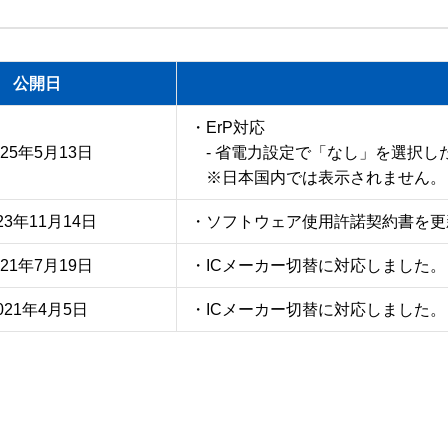
よって解釈されるものです。

効と判断された場合でも、残りの条項は効力を有します。

公開日
・ErP対応

いて、使用者と当社の間で取り決められた内容のすべてを記載
025年5月13日
　- 省電力設定で「なし」を選択し
先して適用されるものです。

　※日本国内では表示されません。
ものとします。

23年11月14日
・ソフトウェア使用許諾契約書を更
は以下もお読みください。

021年7月19日
・ICメーカー切替に対応しました。
 unit or agency of the United States Government, the following 
021年4月5日
・ICメーカー切替に対応しました。
ocumentation as that term is defined in Clause 252.227-7013(c)(1
 the FAR or, in the case of NASA, in Clause 18-52.227-86(d) of 