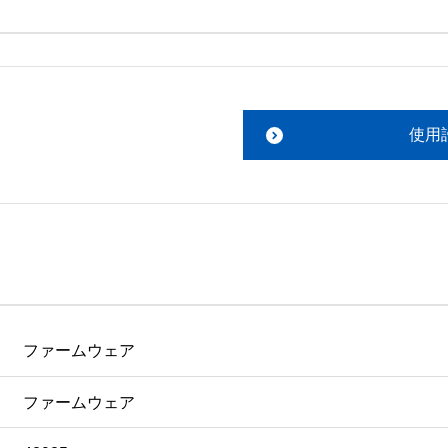
トウェア」を１台のコンピュータにインストールするか、使用
きます。

接続された複数のコンピュータに「ソフトウェア」をインスト
第三者に対しても「ソフトウェア」を使用させることができま
使用
」を現状の形式で１部複製することができます。

権およびその他の財産権の表示と同じ表示を複製物に付けなけ
ウェア」を使用したり、その複製物を作ったりすることはでき
逆アセンブル、リバースエンジニアその他の方法により「ソフ
ース、貸付、再頒布することはできません。

ファームウェア
り、「ソフトウェア」の全体又は一部を使用して二次的著作物
ファームウェア
物すべてを破棄することによりいつでもこの契約を終了するこ