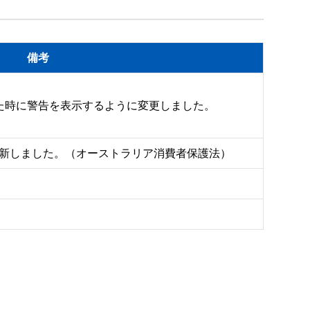
備考
するものであり、本件に関して、今までに取り交
た時に警告を表示するように変更しました。

新しました。（オーストラリア消費者保護法）
provisions apply.  The Government agrees:

) of the DFARS; and

the NASA Supplement to the FAR.
