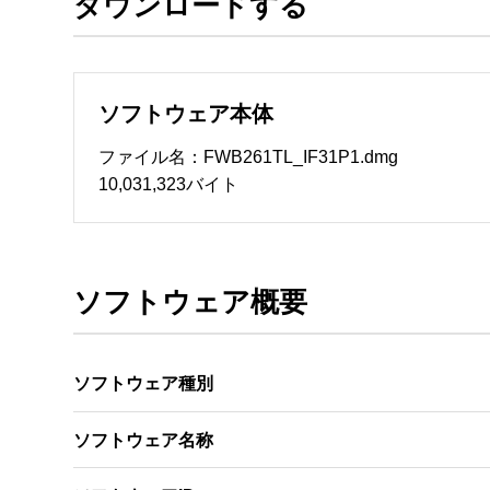
ダウンロードする
２．使用者ができること

　この契約書の条件に従って、使用者は「ソフ
ンピュータにインストールして使用することがで
　使用者が、使用者の管理するネットワークに
ソフトウェア本体
クに接続された複数のコンピュータを使用する
だ上で同意していることが条件となります。

ファイル名：FWB261TL_IF31P1.dmg
　更に、バックアップ用として、「ソフトウェア
10,031,323バイト
　但し、「ソフトウェア」に記載されている著作
３．使用者がしてはならないこと

　この契約書で許諾されていない方法で「ソフト
ソフトウェア概要
　使用者は「ソフトウェア」を逆コンパイル、
をすることはできません。

　使用者は、「ソフトウェア」を、レンタル、リ
ソフトウェア種別
　また、使用者は、「ソフトウェア」を変更した
ソフトウェア名称
４．契約の終了

　使用者は、「ソフトウェア」及びそれらの複製