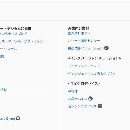
産業向け製品
ー・デジタル印刷機
産業用ロボット
イン＆ディスプレイ
スマート振動センサー
ッズ・アパレル・ソフトサイン
部品成形ソリューション
ントシステム
刷機
<インクジェットソリューション>
インクジェットヘッド
インクジェットによるものづくり
<マイクロデバイス>
品情報
半導体
水晶デバイス
センシングデバイス
 / Orient