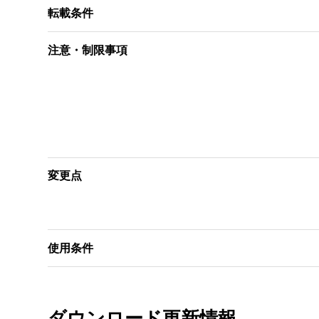
　更に、当社は、「ソフトウェア」の使用及び使
転載条件
　当社から、口頭あるいは文書で情報やアドバイ
　もし、「ソフトウェア」に欠陥があった場合は
注意・制限事項
７．責任の制限

　当社は、過失も含めた如何なる場合においても
　これは当社及び当社の代理人がそのような可能
　「ソフトウェア」が有償で使用許諾されたと
っさいの費用を含めて、使用者が支払った「ソフ
変更点
８．「ソフトウェア」によっては、使用するこ
信する機能をもっている可能性があります。

　送受信されるデータ、情報には当社製品に関す
　当社はそれらのデータ、情報を使用者の承諾な
使用条件
　ただし、個人を特定できない情報については、
　使用者が「ソフトウェア」のインストールに
づいて行われます。個人情報保護方針は当社ホー
ダウンロード更新情報