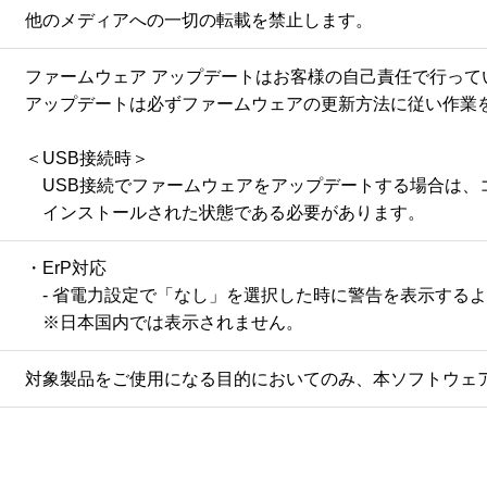
用結果の正確性、適確性、信頼性を保証したり表明したりする
他のメディアへの一切の転載を禁止します。
スがあったとしても、それは、新たな保証を提供したり本保証
、使用者自身がその必要なサービスや補修にかかる費用を負担
ファームウェア アップデートはお客様の自己責任で行って
アップデートは必ずファームウェアの更新方法に従い作業を
、「ソフトウェア」を使用又は使用不能から生じた偶発的、特
＜USB接続時＞

性を通知されていた場合にも同様です。

　USB接続でファームウェアをアップデートする場合は、コンピ
きは、如何なる場合においても、当社に責任がある場合の上限
　インストールされた状態である必要があります。
トウェア」の代金総額を超えないものとします。

・ErP対応

とでインターネットに接続し、当社製品に関するデータまたは
　- 省電力設定で「なし」を選択した時に警告を表示するよ
　※日本国内では表示されません。
る情報、使用者の居住国または地域、当社製品の状態等が含ま
しに使用する場合がありますが、使用者の許諾なしに個人を特
対象製品をご使用になる目的においてのみ、本ソフトウェ
当社製品を使用されるお客様へのサービス向上のために統計資
同意した場合、インターネットによるいかなる送受信は当社の
ムページにおいて公開しております。
