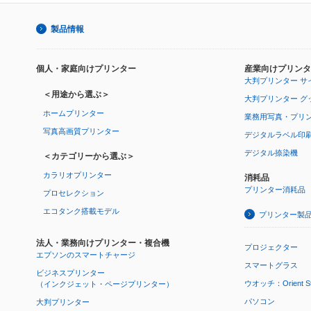
製品情報
個人・家庭向けプリンター
産業向けプリンタ
大判プリンター サ
＜用途から選ぶ＞
大判プリンター グ
ホームプリンター
業務用写真・プリ
写真高画質プリンター
デジタルラベル印
デジタル捺染機
＜カテゴリーから選ぶ＞
カラリオプリンター
消耗品
プリンター消耗品
プロセレクション
エコタンク搭載モデル
プリンター製
法人・業務向けプリンター・複合機
プロジェクター
エプソンのスマートチャージ
スマートグラス
ビジネスプリンター
ウオッチ：Orient Star
（インクジェット・ページプリンター）
パソコン
大判プリンター