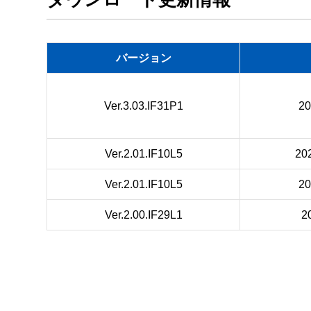
９．準拠法及び分離性

　この契約書は、日本法を準拠法として、同法に
　この契約書の中のある条項が裁判所によって無
バージョン
１０．契約の完全合意性

　この契約書は、「ソフトウェア」の使用につ
Ver.3.03.IF31P1
2
わした契約（口頭、文書の両方を含みます）に優
　この契約書に関して、改訂、変更がなされない
Ver.2.01.IF10L5
20
１１．アメリカ合衆国政府関係者が使用者の場合
Government End Users.

Ver.2.01.IF10L5
2
If you are acquiring the Software on behalf of any
  (i) if the Software is supplied to the Department of Defense (DoD), the Software is classified as "Commercial Computer Software" and the Government is acquiring 
Ver.2.00.IF29L1
2
only "restricted rights" in the Software and its d
  (ii) if the Software is supplied to any unit or agency of the United States Government other than DoD, the Government’s rights in the Software and its documentatio
n will be as defined in Clause 52.227-19(c)(2) of