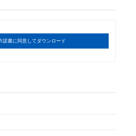
者の管理するネットワークに接続された複数のコ
ールして使用する場合、使用者はこのネットワー
すが、当該第三者がこの契約書の条項を全部読ん
許諾書に同意してダウンロード
ればなりません。

ません。

トウェア」のソースコードを追跡するような試み
を作成することはできません。

とができます。
