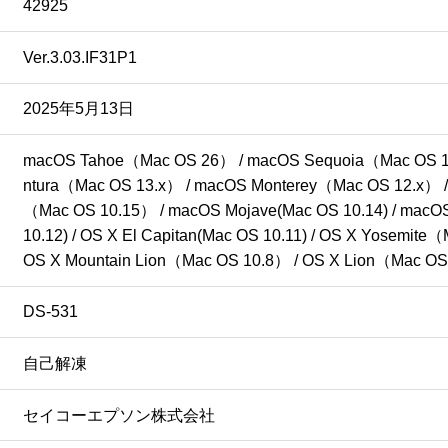
た場合には、当社から通告することなく、直ちにこの契約は解
42925
ア」及びそれらの複製物すべてを破棄しなければなりません。
Ver.3.03.IF31P1
みます)には、「外国為替及び外国貿易法」（外為法）で規制さ
2025年5月13日
本ソフトウェアを規制された国、地域、そして顧客に対し輸出
輸出規制対象品が含まれている場合があります。

macOS Tahoe（Mac OS 26） / macOS Sequoia（Mac OS 1
府が輸出を禁止している国へ輸出若しくは再輸出、またはその
ntura（Mac OS 13.x） / macOS Monterey（Mac OS 12.x） /
る国の国籍をもつ人に本ソフトウェアを提供してはなりません
（Mac OS 10.15） / macOS Mojave(Mac OS 10.14) / macOS H
10.12) / OS X El Capitan(Mac OS 10.11) / OS X Yosemit
OS X Mountain Lion（Mac OS 10.8） / OS X Lion（Mac OS 10
を使用することを認識し、同意するものとします。

なる種類の保証もありません。

DS-531
条および第７条では、当社のライセンサーも含めて「当社」と
自己解凍
用目的についての適切性に関する保証をいいますが、これに限
使用者の要求を満足させること、あるいは「ソフトウェア」の
セイコーエプソン株式会社
ても保証しません。
