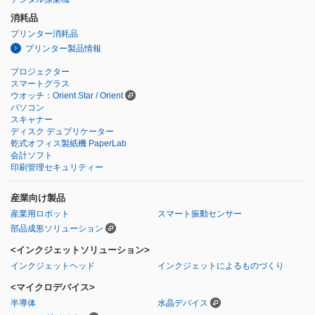
消耗品
プリンター消耗品
プリンター製品情報
プロジェクター
スマートグラス
ウオッチ：Orient Star / Orient
パソコン
スキャナー
ディスク デュプリケーター
乾式オフィス製紙機 PaperLab
会計ソフト
印刷管理セキュリティー
産業向け製品
産業用ロボット
スマート振動センサー
部品成形ソリューション
<インクジェットソリューション>
インクジェットヘッド
インクジェットによるものづくり
<マイクロデバイス>
半導体
水晶デバイス