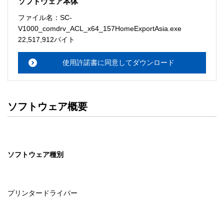
ソフトウェア本体
ソフトウェアのサポート 

ファイル名：SC-
・本サーバでは、ユーザーサポートは行いません。搭載ソ
V1000_comdrv_ACL_x64_157HomeExportAsia.exe
フトウェアについてのお問い合わせは、最寄りのインフォ
22,517,912バイト
メーションセンターまでお願い

　いたします。ファイル解凍後に必ずドキュメントファイ
使用許諾書に同意してダウンロード
ルをお読み下さい。 

ソフトウェアの保証範囲 

・ソフトウェアのダウンロード・導入はお客様の責任にお
ソフトウェア概要
いて行っていただきます。 

・ソフトウェアは、予告せず改良、変更することがありま
す。 

ソフトウェア種別
著作権者 

配布ソフトウェアの著作権は、特に記載のあるものを除き
セイコーエプソン株式会社に帰属します。
プリンタードライバー