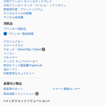
大判プリンター サイン＆ディスプレイ
大判プリンター グッズ・アパレル・ソフトサイン
業務用写真・プリントシステム
デジタルラベル印刷機
デジタル捺染機
消耗品
プリンター消耗品
プリンター製品情報
プロジェクター
スマートグラス
ウオッチ：Orient Star / Orient
パソコン
スキャナー
ディスク デュプリケーター
乾式オフィス製紙機 PaperLab
会計ソフト
印刷管理セキュリティー
産業向け製品
産業用ロボット
スマート振動センサー
部品成形ソリューション
<インクジェットソリューション>