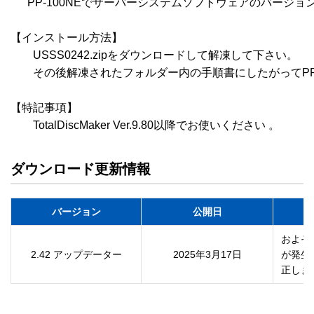
      PP-100NEでサーバーシステムソフトウェアのバージョンが
【インストール方法】

　　USSS0242.zipをダウンロードして解凍して下さい。

　　その後解凍されたフォルダー内の手順書にしたがってPP-
【特記事項】

　　TotalDiscMaker Ver.9.80以降でお使いください 。
ダウンロード更新情報
バージョン
公開日
およそ
2.42 アップデーター
2025年3月17日
が発生
正しま