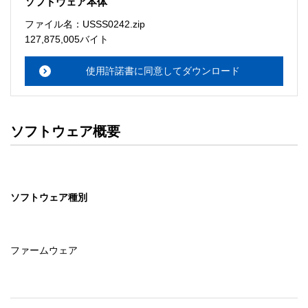
ソフトウェア本体
ソフトウェアのサポート 

ファイル名：USSS0242.zip
・本サーバでは、ユーザーサポートは行いません。搭載ソ
127,875,005バイト
フトウェアについてのお問い合わせは、最寄りのインフォ
メーションセンターまでお願い

使用許諾書に同意してダウンロード
　いたします。ファイル解凍後に必ずドキュメントファイ
ルをお読み下さい。 

ソフトウェアの保証範囲 

ソフトウェア概要
・ソフトウェアのダウンロード・導入はお客様の責任にお
いて行っていただきます。 

・ソフトウェアは、予告せず改良、変更することがありま
す。 

ソフトウェア種別
著作権者 

配布ソフトウェアの著作権は、特に記載のあるものを除き
セイコーエプソン株式会社に帰属します。
ファームウェア