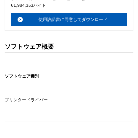
・本サーバでは、ユーザーサポートは行いません。搭載ソ
61,984,353バイト
フトウェアについてのお問い合わせは、最寄りのインフォ
メーションセンターまでお願い

使用許諾書に同意してダウンロード
　いたします。ファイル解凍後に必ずドキュメントファイ
ルをお読み下さい。 

ソフトウェアの保証範囲 

ソフトウェア概要
・ソフトウェアのダウンロード・導入はお客様の責任にお
いて行っていただきます。 

・ソフトウェアは、予告せず改良、変更することがありま
す。 

ソフトウェア種別
著作権者 

配布ソフトウェアの著作権は、特に記載のあるものを除き
セイコーエプソン株式会社に帰属します。
プリンタードライバー