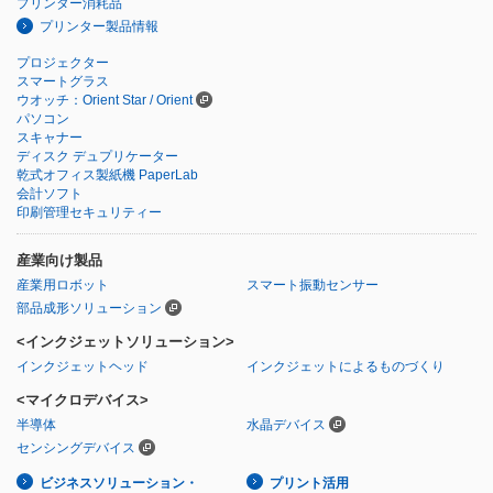
プリンター消耗品
プリンター製品情報
プロジェクター
スマートグラス
ウオッチ：Orient Star / Orient
パソコン
スキャナー
ディスク デュプリケーター
乾式オフィス製紙機 PaperLab
会計ソフト
印刷管理セキュリティー
産業向け製品
産業用ロボット
スマート振動センサー
部品成形ソリューション
<インクジェットソリューション>
インクジェットヘッド
インクジェットによるものづくり
<マイクロデバイス>
半導体
水晶デバイス
センシングデバイス
ビジネスソリューション・
プリント活用