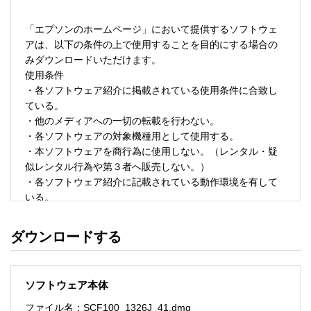
「エプソンのホームページ」において提供するソフトウェ
アは、以下の条件の上で使用することを目的にする場合の
みダウンロードいただけます。 

使用条件 

・各ソフトウェア紹介に掲載されている使用条件に合致し
ている。 

・他のメディアへの一切の転載を行わない。 

・各ソフトウェアの対象機種用として使用する。 

・本ソフトウェアを商行為に使用しない。（レンタル・疑
似レンタル行為や第３者へ販売しない。） 

・各ソフトウェア紹介に記載されている動作環境を有して
いる。 

・本ソフトウェアにより生じたいかなる損害についてもセ
イコーエプソンにその責任を問わない。 

ダウンロードする
・ソフトウェアを改変、またはリバースエンジニアリング
をしない。 

・日本国内のみで使用する。 

ソフトウェア本体
ソフトウェアのサポート 

ファイル名：SCF100_1326J_41.dmg