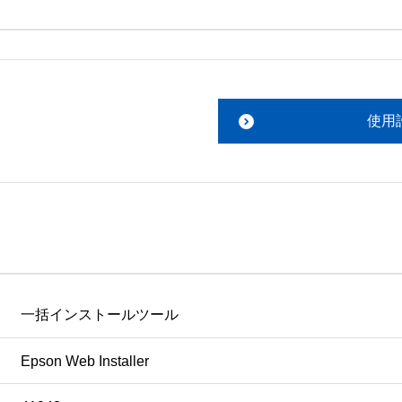
。搭載ソフトウェアについてのお問い合わせは、最寄りのイン
ファイルをお読み下さい。 

責任において行っていただきます。 

使用
あります。 

ものを除きセイコーエプソン株式会社に帰属します。
一括インストールツール
Epson Web Installer