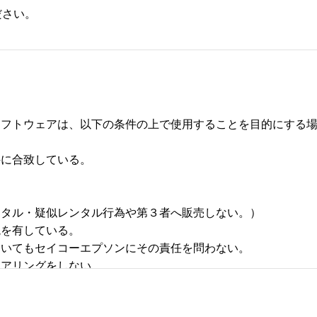
ださい。
フトウェアは、以下の条件の上で使用することを目的にする場合
合致している。 



タル・疑似レンタル行為や第３者へ販売しない。） 

有している。 

いてもセイコーエプソンにその責任を問わない。 

リングをしない。 
