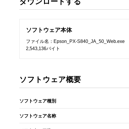
ダウンロードする
ソフトウェアのサポート 

・本サーバでは、ユーザーサポートは行いません
　いたします。ファイル解凍後に必ずドキュメント
ソフトウェア本体
ソフトウェアの保証範囲 

・ソフトウェアのダウンロード・導入はお客様の
ファイル名：Epson_PX-S840_JA_50_Web.exe
・ソフトウェアは、予告せず改良、変更することが
2,543,136バイト
著作権者 

配布ソフトウェアの著作権は、特に記載のある
ソフトウェア概要
ソフトウェア種別
ソフトウェア名称