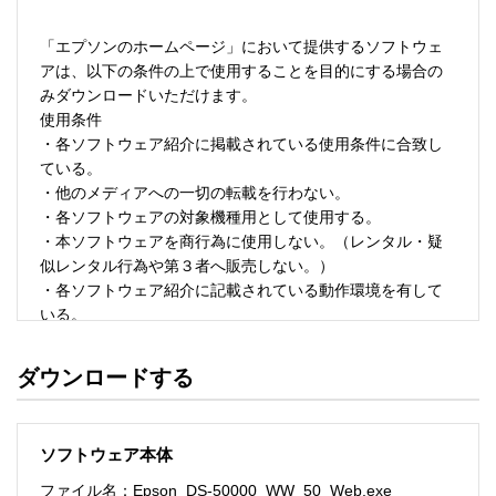
「エプソンのホームページ」において提供するソフトウェ
アは、以下の条件の上で使用することを目的にする場合の
みダウンロードいただけます。 

使用条件 

・各ソフトウェア紹介に掲載されている使用条件に合致し
ている。 

・他のメディアへの一切の転載を行わない。 

・各ソフトウェアの対象機種用として使用する。 

・本ソフトウェアを商行為に使用しない。（レンタル・疑
似レンタル行為や第３者へ販売しない。） 

・各ソフトウェア紹介に記載されている動作環境を有して
いる。 

・本ソフトウェアにより生じたいかなる損害についてもセ
イコーエプソンにその責任を問わない。 

ダウンロードする
・ソフトウェアを改変、またはリバースエンジニアリング
をしない。 

・日本国内のみで使用する。 

ソフトウェア本体
ソフトウェアのサポート 

ファイル名：Epson_DS-50000_WW_50_Web.exe