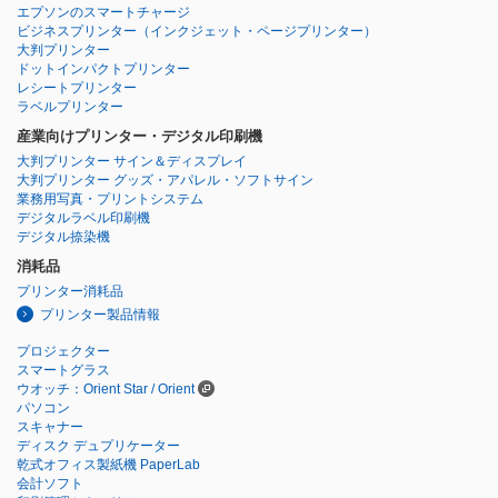
エプソンのスマートチャージ
ビジネスプリンター
（インクジェット・ページプリンター）
大判プリンター
ドットインパクトプリンター
レシートプリンター
ラベルプリンター
産業向けプリンター・デジタル印刷機
大判プリンター サイン＆ディスプレイ
大判プリンター グッズ・アパレル・ソフトサイン
業務用写真・プリントシステム
デジタルラベル印刷機
デジタル捺染機
消耗品
プリンター消耗品
プリンター製品情報
プロジェクター
スマートグラス
ウオッチ：Orient Star / Orient
パソコン
スキャナー
ディスク デュプリケーター
乾式オフィス製紙機 PaperLab
会計ソフト