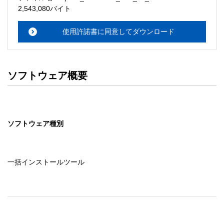
・本サーバでは、ユーザーサポートは行いません。搭載ソ
2,543,080バイト
フトウェアについてのお問い合わせは、最寄りのインフォ
メーションセンターまでお願い

使用許諾書に同意してダウンロード
　いたします。ファイル解凍後に必ずドキュメントファイ
ルをお読み下さい。 

ソフトウェアの保証範囲 

ソフトウェア概要
・ソフトウェアのダウンロード・導入はお客様の責任にお
いて行っていただきます。 

・ソフトウェアは、予告せず改良、変更することがありま
す。 

ソフトウェア種別
著作権者 

配布ソフトウェアの著作権は、特に記載のあるものを除き
セイコーエプソン株式会社に帰属します。
一括インストールツール