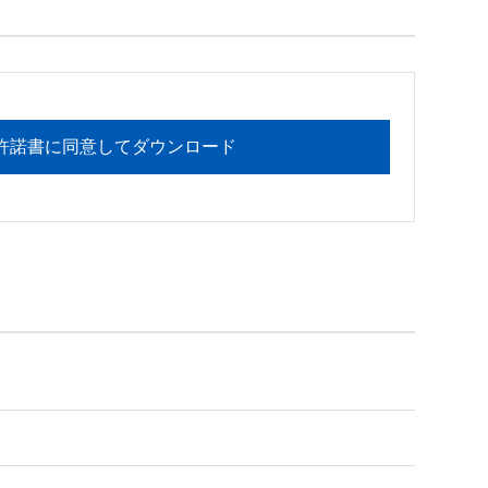
フォメーションセンターまでお願い

許諾書に同意してダウンロード