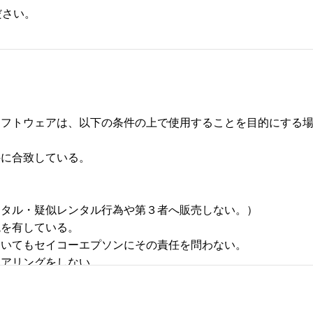
ださい。
フトウェアは、以下の条件の上で使用することを目的にする場合
合致している。 



タル・疑似レンタル行為や第３者へ販売しない。） 

有している。 

いてもセイコーエプソンにその責任を問わない。 

リングをしない。 
