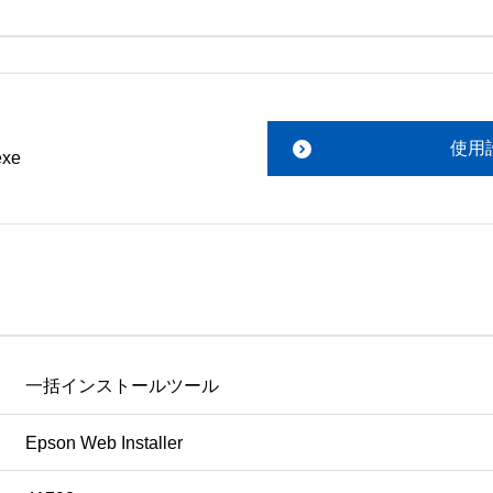
。搭載ソフトウェアについてのお問い合わせは、最寄りのイン
ファイルをお読み下さい。 

責任において行っていただきます。 

使用
xe
あります。 

ものを除きセイコーエプソン株式会社に帰属します。
一括インストールツール
Epson Web Installer