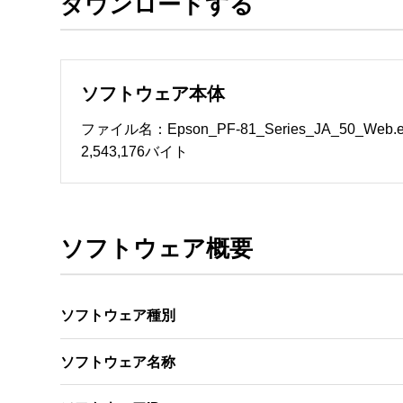
ダウンロードする
ソフトウェアのサポート 

・本サーバでは、ユーザーサポートは行いません
　いたします。ファイル解凍後に必ずドキュメント
ソフトウェア本体
ソフトウェアの保証範囲 

・ソフトウェアのダウンロード・導入はお客様の
ファイル名：Epson_PF-81_Series_JA_50_Web.e
・ソフトウェアは、予告せず改良、変更することが
2,543,176バイト
著作権者 

配布ソフトウェアの著作権は、特に記載のある
ソフトウェア概要
ソフトウェア種別
ソフトウェア名称