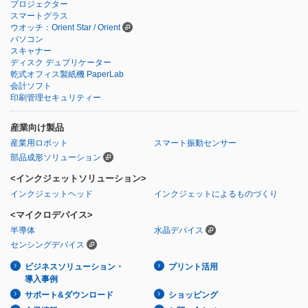
プロジェクター
スマートグラス
ウオッチ：Orient Star / Orient
パソコン
スキャナー
ディスク デュプリケーター
乾式オフィス製紙機 PaperLab
会計ソフト
印刷管理セキュリティー
産業向け製品
産業用ロボット
スマート振動センサー
部品成形ソリューション
<インクジェットソリューション>
インクジェットヘッド
インクジェットによるものづくり
<マイクロデバイス>
半導体
水晶デバイス
センシングデバイス
ビジネスソリューション・
プリント活用
導入事例
サポート&ダウンロード
ショッピング