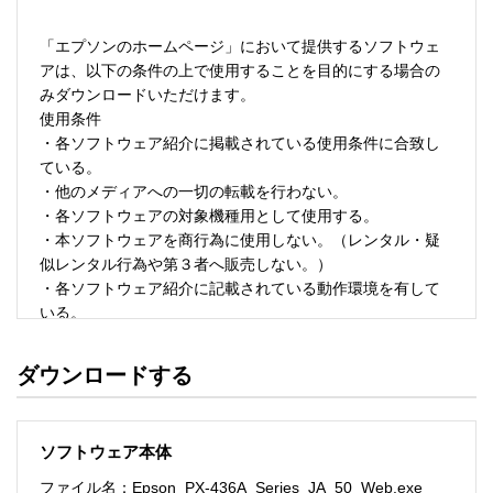
「エプソンのホームページ」において提供するソフトウェ
アは、以下の条件の上で使用することを目的にする場合の
みダウンロードいただけます。 

使用条件 

・各ソフトウェア紹介に掲載されている使用条件に合致し
ている。 

・他のメディアへの一切の転載を行わない。 

・各ソフトウェアの対象機種用として使用する。 

・本ソフトウェアを商行為に使用しない。（レンタル・疑
似レンタル行為や第３者へ販売しない。） 

・各ソフトウェア紹介に記載されている動作環境を有して
いる。 

・本ソフトウェアにより生じたいかなる損害についてもセ
イコーエプソンにその責任を問わない。 

ダウンロードする
・ソフトウェアを改変、またはリバースエンジニアリング
をしない。 

・日本国内のみで使用する。 

ソフトウェア本体
ソフトウェアのサポート 

ファイル名：Epson_PX-436A_Series_JA_50_Web.exe