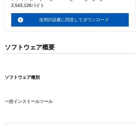
・本サーバでは、ユーザーサポートは行いません。搭載ソ
2,543,128バイト
フトウェアについてのお問い合わせは、最寄りのインフォ
メーションセンターまでお願い

使用許諾書に同意してダウンロード
　いたします。ファイル解凍後に必ずドキュメントファイ
ルをお読み下さい。 

ソフトウェアの保証範囲 

ソフトウェア概要
・ソフトウェアのダウンロード・導入はお客様の責任にお
いて行っていただきます。 

・ソフトウェアは、予告せず改良、変更することがありま
す。 

ソフトウェア種別
著作権者 

配布ソフトウェアの著作権は、特に記載のあるものを除き
セイコーエプソン株式会社に帰属します。
一括インストールツール