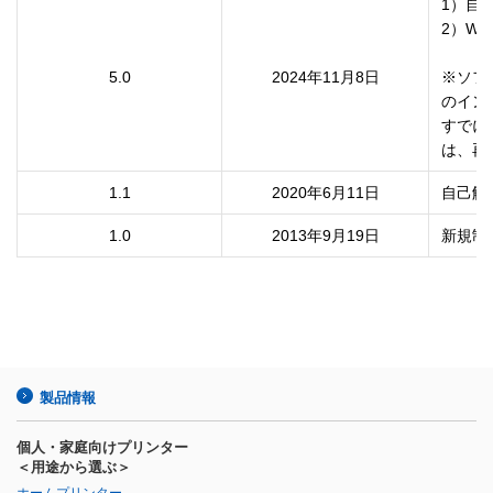
1）自
2）Wi
5.0
2024年11月8日
※ソフ
のイン
すでに
は、再
1.1
2020年6月11日
自己解
1.0
2013年9月19日
新規制
製品情報
個人・家庭向けプリンター
＜用途から選ぶ＞
ホームプリンター