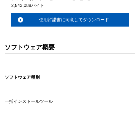
・本サーバでは、ユーザーサポートは行いません。搭載ソ
2,543,088バイト
フトウェアについてのお問い合わせは、最寄りのインフォ
メーションセンターまでお願い

使用許諾書に同意してダウンロード
　いたします。ファイル解凍後に必ずドキュメントファイ
ルをお読み下さい。 

ソフトウェアの保証範囲 

ソフトウェア概要
・ソフトウェアのダウンロード・導入はお客様の責任にお
いて行っていただきます。 

・ソフトウェアは、予告せず改良、変更することがありま
す。 

ソフトウェア種別
著作権者 

配布ソフトウェアの著作権は、特に記載のあるものを除き
セイコーエプソン株式会社に帰属します。
一括インストールツール