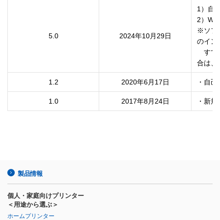
1）自
2）Wi
※ソフ
5.0
2024年10月29日
のイン
　すで
合は、
1.2
2020年6月17日
・自己
1.0
2017年8月24日
・新規
製品情報
個人・家庭向けプリンター
＜用途から選ぶ＞
ホームプリンター