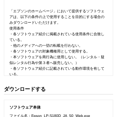
「エプソンのホームページ」において提供するソフトウェ
アは、以下の条件の上で使用することを目的にする場合の
みダウンロードいただけます。 

使用条件 

・各ソフトウェア紹介に掲載されている使用条件に合致し
ている。 

・他のメディアへの一切の転載を行わない。 

・各ソフトウェアの対象機種用として使用する。 

・本ソフトウェアを商行為に使用しない。（レンタル・疑
似レンタル行為や第３者へ販売しない。） 

・各ソフトウェア紹介に記載されている動作環境を有して
いる。 

・本ソフトウェアにより生じたいかなる損害についてもセ
イコーエプソンにその責任を問わない。 

ダウンロードする
・ソフトウェアを改変、またはリバースエンジニアリング
をしない。 

・日本国内のみで使用する。 

ソフトウェア本体
ソフトウェアのサポート 

ファイル名：Epson_LP-S180D_JA_50_Web.exe