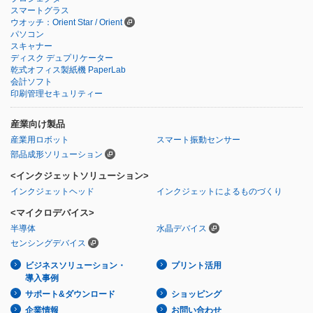
スマートグラス
ウオッチ：Orient Star / Orient
パソコン
スキャナー
ディスク デュプリケーター
乾式オフィス製紙機 PaperLab
会計ソフト
印刷管理セキュリティー
産業向け製品
産業用ロボット
スマート振動センサー
部品成形ソリューション
<インクジェットソリューション>
インクジェットヘッド
インクジェットによるものづくり
<マイクロデバイス>
半導体
水晶デバイス
センシングデバイス
ビジネスソリューション・
プリント活用
導入事例
サポート&ダウンロード
ショッピング
企業情報
お問い合わせ